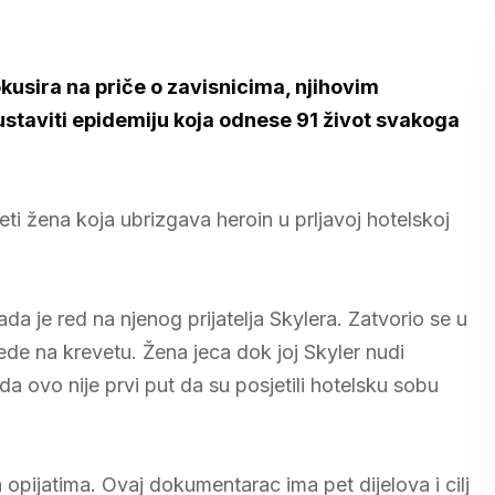
okusira na priče o zavisnicima, njihovim
ustaviti epidemiju koja odnese 91 život svakoga
ti žena koja ubrizgava heroin u prljavoj hotelskoj
da je red na njenog prijatelja Skylera. Zatvorio se u
jede na krevetu. Žena jeca dok joj Skyler nudi
 da ovo nije prvi put da su posjetili hotelsku sobu
pijatima. Ovaj dokumentarac ima pet dijelova i cilj