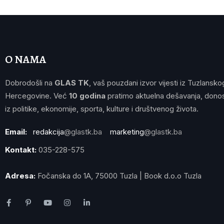
O NAMA
Dobrodošli na
GLAS TK
, vaš pouzdani izvor vijesti iz Tuzlansko
Hercegovine. Već
10 godina
pratimo aktuelna dešavanja, donos
iz politike, ekonomije, sporta, kulture i društvenog života.
Email:
redakcija
@glastk.ba
marketing
@glastk.ba
Kontakt:
035-228-575
Adresa:
Fočanska do 1A, 75000 Tuzla | Book d.o.o Tuzla