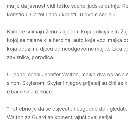
mu je da javnost vidi teške scene ljudske patnje. Re
koristio u Cartel Landu koristi i u ovom serijalu.
Kamere snimaju ženu s djecom koju policija istražu
kojoj se nalaze kile heroina, auto koje vozi majka po
koja oduzima djecu od neodgovorne majke. Lica djece
zavisnika, porodica.
U jednoj sceni Jennifer Walton, majka dva odrasla s
sinom Skylerom. Skyler i njegov prijatelj su čini se ko
izbace sina iz kuće.
“Potrebno je da se osjećate neugodno dok gledate o
Walton za Guardian komentirajući ovaj serijal.