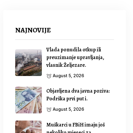
NAJNOVIJE
Vlada ponudila otkup ili
preuzimanje upravljanja,
vlasnik Željezare.
August 5, 2026
Objavljena dva javna poziva:
Podrška prvi put i.
August 5, 2026
Muškarci u FBiH imaju još
nekoliko mjeseci za.