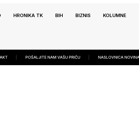
O
HRONIKA TK
BIH
BIZNIS
KOLUMNE
AKT
POŠALJITE NAM VAŠU PRIČU
NASLOVNICA NOVINA