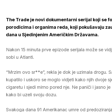
The Trade je novi dokumentarni serijal koji se f
porodicima i organima reda, koji pokušavaju za
dana u Sjedinjenim Američkim Državama.
Nakon 15 minuta prve epizode serijala može se vidje
sobi u Atlanti.
“Mrzim ovo sr**e”, rekla je dok je uzimala drogu. Sa
kupatilo i uskoro se moglo vidjeti kako njih dvoje s
cigaretu i sjedi mirno pored nje. Ne paniči i jasno je
kako bi uzeli svoju dozu.
Svakoga dana 91 Amerikanac umre od predoziranja o