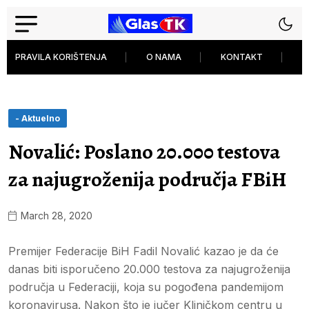
PRAVILA KORIŠTENJA
O NAMA
KONTAKT
P
- Aktuelno
Novalić: Poslano 20.000 testova
za najugroženija područja FBiH
March 28, 2020
Premijer Federacije BiH Fadil Novalić kazao je da će
danas biti isporučeno 20.000 testova za najugroženija
područja u Federaciji, koja su pogođena pandemijom
koronavirusa. Nakon što je jučer Kliničkom centru u