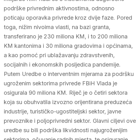
podrške privrednim aktivnostima, odnosno
poticaju oporavka privrede kroz dvije faze. Pored
toga, nižim nivoima vlasti, na bazi granta,
transferirano je 230 miliona KM, i to 200 miliona
KM kantonima i 30 miliona gradovima i općinama,
a kao pomoć pri ublažavanju zdravstvenih,
socijalnih i ekonomskih posljedica pandemije.
Putem Uredbe o interventnim mjerama za podršku
ugroženim sektorima privrede FBiH Vlada je
osigurala 90 miliona KM. Riječ je o četiri sektora
koja su obuhvatila izvozno orijentirana preduzeća
industrije, turističko-ugostiteljski sektor, javne
prevoznike i poljoprivredni sektor. Glavni ciljevi ove
uredbe su bili podrška likvidnosti najugroženijim
sektorima, očuvanje radnih mjesta, te osiguranje