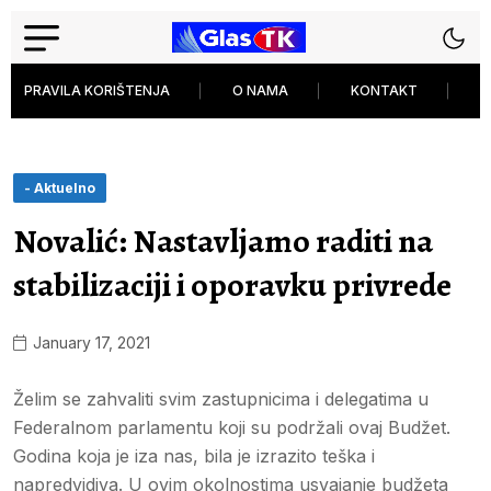
PRAVILA KORIŠTENJA
O NAMA
KONTAKT
P
- Aktuelno
Novalić: Nastavljamo raditi na
stabilizaciji i oporavku privrede
January 17, 2021
Želim se zahvaliti svim zastupnicima i delegatima u
Federalnom parlamentu koji su podržali ovaj Budžet.
Godina koja je iza nas, bila je izrazito teška i
napredvidiva. U ovim okolnostima usvajanje budžeta