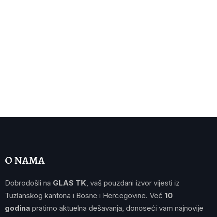
O NAMA
Dobrodošli na
GLAS TK
, vaš pouzdani izvor vijesti iz
Tuzlanskog kantona i Bosne i Hercegovine. Već
10
godina
pratimo aktuelna dešavanja, donoseći vam najnovije