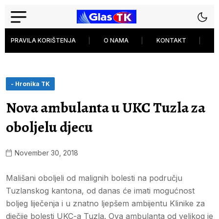
PRAVILA KORIŠTENJA
O NAMA
KONTAKT
P
- Hronika TK
Nova ambulanta u UKC Tuzla za
oboljelu djecu
November 30, 2018
Mališani oboljeli od malignih bolesti na području
Tuzlanskog kantona, od danas će imati mogućnost
boljeg liječenja i u znatno ljepšem ambijentu Klinike za
dječije bolesti UKC-a Tuzla. Ova ambulanta od velikog je