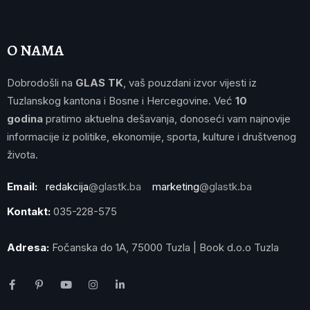
O NAMA
Dobrodošli na
GLAS TK
, vaš pouzdani izvor vijesti iz
Tuzlanskog kantona i Bosne i Hercegovine. Već
10
godina
pratimo aktuelna dešavanja, donoseći vam najnovije
informacije iz politike, ekonomije, sporta, kulture i društvenog
života.
Email:
redakcija
@glastk.ba
marketing
@glastk.ba
Kontakt:
035-228-575
Adresa:
Fočanska do 1A, 75000 Tuzla | Book d.o.o Tuzla