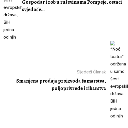
Gospodar i rob u ruševinama Pompeje, ostaci
svjedoče...
Sljedeći Članak
Smanjena prodaja proizvoda šumarstva,
poljoprivrede i ribarstva