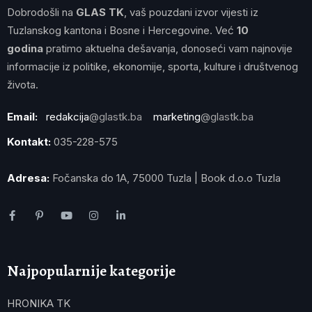
Dobrodošli na
GLAS TK
, vaš pouzdani izvor vijesti iz
Tuzlanskog kantona i Bosne i Hercegovine. Već
10
godina
pratimo aktuelna dešavanja, donoseći vam najnovije
informacije iz politike, ekonomije, sporta, kulture i društvenog
života.
Email:
redakcija
@glastk.ba
marketing
@glastk.ba
Kontakt:
035-228-575
Adresa:
Fočanska do 1A, 75000 Tuzla | Book d.o.o Tuzla
Najpopularnije kategorije
HRONIKA TK