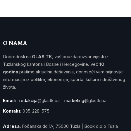
O NAMA
Dobrodošli na
GLAS TK
, vaš pouzdani izvor vijesti iz
Tuzlanskog kantona i Bosne i Hercegovine. Već
10
godina
pratimo aktuelna dešavanja, donoseći vam najnovije
informacije iz politike, ekonomije, sporta, kulture i društvenog
života.
Email:
redakcija
@glastk.ba
marketing
@glastk.ba
Kontakt:
035-228-575
Adresa:
Fočanska do 1A, 75000 Tuzla | Book d.o.o Tuzla