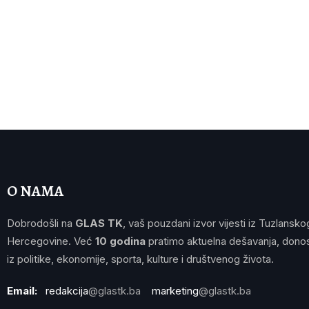
O NAMA
Dobrodošli na
GLAS TK
, vaš pouzdani izvor vijesti iz Tuzlansko
Hercegovine. Već
10 godina
pratimo aktuelna dešavanja, donos
iz politike, ekonomije, sporta, kulture i društvenog života.
Email:
redakcija
@glastk.ba
marketing
@glastk.ba