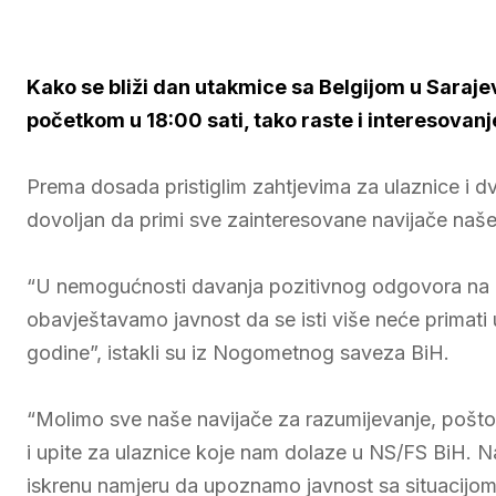
Kako se bliži dan utakmice sa Belgijom u Saraje
početkom u 18:00 sati, tako raste i interesovanj
Prema dosada pristiglim zahtjevima za ulaznice i dv
dovoljan da primi sve zainteresovane navijače naše
“U nemogućnosti davanja pozitivnog odgovora na og
obavještavamo javnost da se isti više neće primat
godine”, istakli su iz Nogometnog saveza BiH.
“Molimo sve naše navijače za razumijevanje, pošto
i upite za ulaznice koje nam dolaze u NS/FS BiH. N
iskrenu namjeru da upoznamo javnost sa situacijom