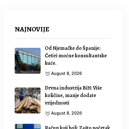
NAJNOVIJE
Od Njemačke do Španije:
Četiri moćne konsultantske
kuće.
August 8, 2026
Drvna industrija BiH: Više
količine, manje dodate
vrijednosti
August 8, 2026
Račun koji boli: Zašto početak