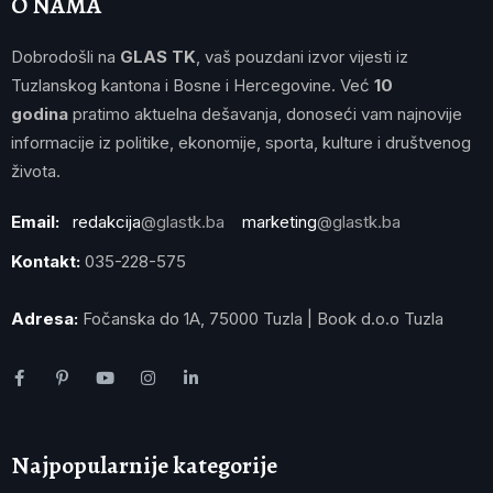
O NAMA
Dobrodošli na
GLAS TK
, vaš pouzdani izvor vijesti iz
Tuzlanskog kantona i Bosne i Hercegovine. Već
10
godina
pratimo aktuelna dešavanja, donoseći vam najnovije
informacije iz politike, ekonomije, sporta, kulture i društvenog
života.
Email:
redakcija
@glastk.ba
marketing
@glastk.ba
Kontakt:
035-228-575
Adresa:
Fočanska do 1A, 75000 Tuzla | Book d.o.o Tuzla
Najpopularnije kategorije