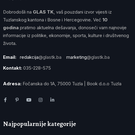
Dobrodošli na
GLAS TK
, vaš pouzdani izvor vijesti iz
Tuzlanskog kantona i Bosne i Hercegovine. Već
10
godina
pratimo aktuelna dešavanja, donoseći vam najnovije
informacije iz politike, ekonomije, sporta, kulture i društvenog
života.
Email:
redakcija
@glastk.ba
marketing
@glastk.ba
Kontakt:
035-228-575
Adresa:
Fočanska do 1A, 75000 Tuzla | Book d.o.o Tuzla
Najpopularnije kategorije