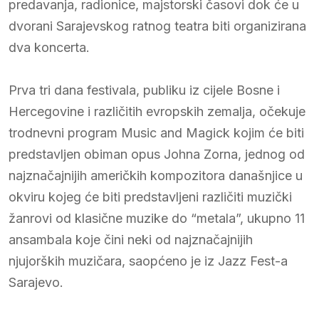
predavanja, radionice, majstorski časovi dok će u
dvorani Sarajevskog ratnog teatra biti organizirana
dva koncerta.
Prva tri dana festivala, publiku iz cijele Bosne i
Hercegovine i različitih evropskih zemalja, očekuje
trodnevni program Music and Magick kojim će biti
predstavljen obiman opus Johna Zorna, jednog od
najznačajnijih američkih kompozitora današnjice u
okviru kojeg će biti predstavljeni različiti muzički
žanrovi od klasične muzike do “metala”, ukupno 11
ansambala koje čini neki od najznačajnijih
njujorških muzičara, saopćeno je iz Jazz Fest-a
Sarajevo.