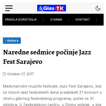
PRAVILA KORIŠTENJA
O NAMA
KONTAKT
P
- Kultura
Naredne sedmice počinje Jazz
Fest Sarajevo
October 27, 2017
Međunarodni muzički festivala Jazz Fest Sarajevo, koji
će tokom šest festivalskih dana predstaviti 21 koncert u
okviru glavnog festivalskog programa, počet će 31.
oktobra. U Festivalskom centru, u Domu policije, u koji