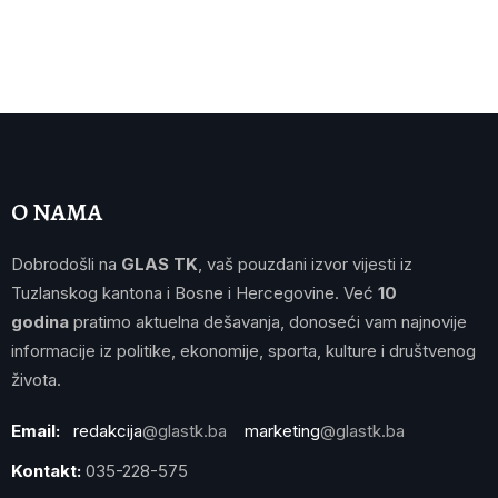
O NAMA
Dobrodošli na
GLAS TK
, vaš pouzdani izvor vijesti iz
Tuzlanskog kantona i Bosne i Hercegovine. Već
10
godina
pratimo aktuelna dešavanja, donoseći vam najnovije
informacije iz politike, ekonomije, sporta, kulture i društvenog
života.
Email:
redakcija
@glastk.ba
marketing
@glastk.ba
Kontakt:
035-228-575