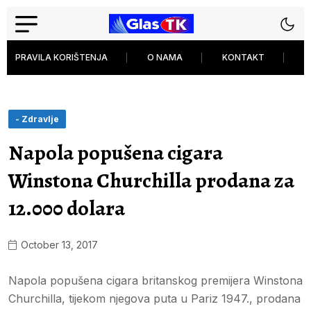
PRAVILA KORIŠTENJA
O NAMA
KONTAKT
P
- Zdravlje
Napola popušena cigara
Winstona Churchilla prodana za
12.000 dolara
October 13, 2017
Napola popušena cigara britanskog premijera Winstona
Churchilla, tijekom njegova puta u Pariz 1947., prodana