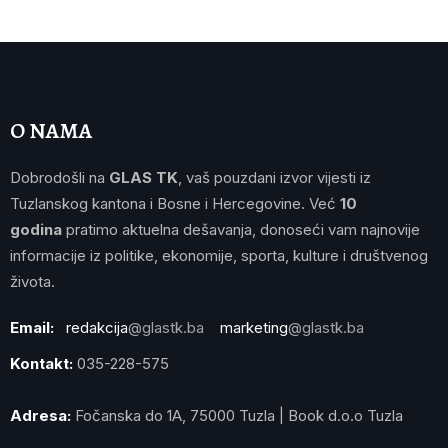
O NAMA
Dobrodošli na
GLAS TK
, vaš pouzdani izvor vijesti iz
Tuzlanskog kantona i Bosne i Hercegovine. Već
10
godina
pratimo aktuelna dešavanja, donoseći vam najnovije
informacije iz politike, ekonomije, sporta, kulture i društvenog
života.
Email:
redakcija
@glastk.ba
marketing
@glastk.ba
Kontakt:
035-228-575
Adresa:
Fočanska do 1A, 75000 Tuzla | Book d.o.o Tuzla