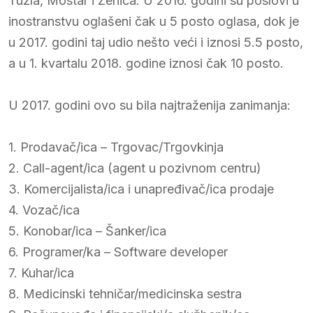
Tuzla, Mostar i Zenica. U 2016. godini su poslovi u
inostranstvu oglašeni čak u 5 posto oglasa, dok je
u 2017. godini taj udio nešto veći i iznosi 5.5 posto,
a u 1. kvartalu 2018. godine iznosi čak 10 posto.
U 2017. godini ovo su bila najtraženija zanimanja:
1. Prodavač/ica – Trgovac/Trgovkinja
2. Call-agent/ica (agent u pozivnom centru)
3. Komercijalista/ica i unapređivač/ica prodaje
4. Vozač/ica
5. Konobar/ica – Šanker/ica
6. Programer/ka – Software developer
7. Kuhar/ica
8. Medicinski tehničar/medicinska sestra