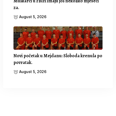
Muškarci u FBiH imaju još nekoliko mjeseci
za.
August 5, 2026
Novi početak u Mejdanu: Sloboda krenula po
povratak.
August 5, 2026