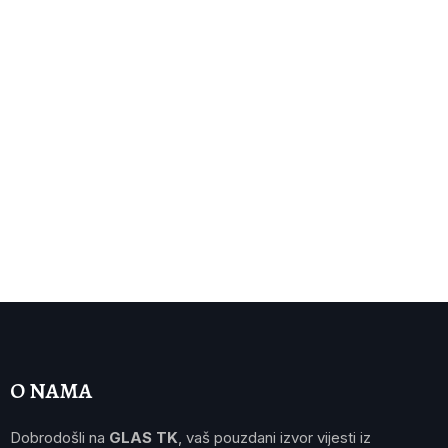
O NAMA
Dobrodošli na
GLAS TK
, vaš pouzdani izvor vijesti iz