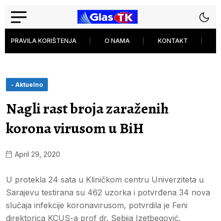
PRAVILA KORIŠTENJA
O NAMA
KONTAKT
P
- Aktuelno
Nagli rast broja zaraženih
korona virusom u BiH
April 29, 2020
U protekla 24 sata u Kliničkom centru Univerziteta u
Sarajevu testirana su 462 uzorka i potvrđena 34 nova
slučaja infekcije koronavirusom, potvrdila je Feni
direktorica KCUS-a prof dr. Sebija Izetbegović.