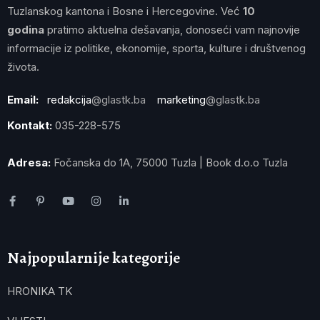
Tuzlanskog kantona i Bosne i Hercegovine. Već
10
godina
pratimo aktuelna dešavanja, donoseći vam najnovije
informacije iz politike, ekonomije, sporta, kulture i društvenog
života.
Email:
redakcija
@glastk.ba
marketing
@glastk.ba
Kontakt:
035-228-575
Adresa:
Fočanska do 1A, 75000 Tuzla | Book d.o.o Tuzla
Najpopularnije kategorije
HRONIKA TK