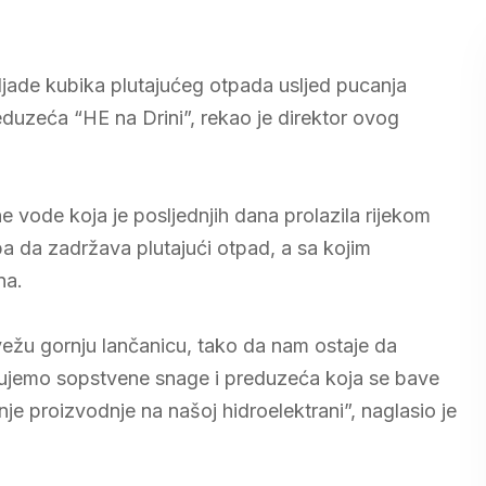
iljade kubika plutajućeg otpada usljed pucanja
eduzeća “HE na Drini”, rekao je direktor ovog
ne vode koja je posljednjih dana prolazila rijekom
a da zadržava plutajući otpad, a sa kojim
na.
ovežu gornju lančanicu, tako da nam ostaje da
ujemo sopstvene snage i preduzeća koja se bave
 proizvodnje na našoj hidroelektrani”, naglasio je