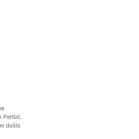
ne
 Perišić.
nom došlo