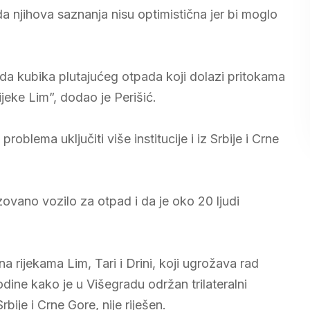
 njihova saznanja nisu optimistična jer bi moglo
jada kubika plutajućeg otpada koji dolazi pritokama
ijeke Lim”, dodao je Perišić.
oblema uključiti više institucije i iz Srbije i Crne
zovano vozilo za otpad i da je oko 20 ljudi
 rijekama Lim, Tari i Drini, koji ugrožava rad
dine kako je u Višegradu održan trilateralni
bije i Crne Gore, nije riješen.