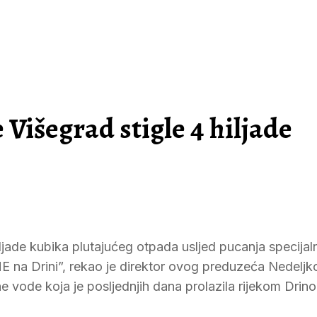
Višegrad stigle 4 hiljade
iljade kubika plutajućeg otpada usljed pucanja specijal
E na Drini”, rekao je direktor ovog preduzeća Nedeljko
ine vode koja je posljednjih dana prolazila rijekom Dri