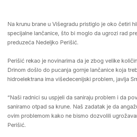
Na krunu brane u Višegradu pristiglo je oko četiri h
specijalne lančanice, što bi moglo da ugrozi rad pr
preduzeća Nedeljko Perišić.
Perišić rekao je novinarima da je zbog velike količi
Drinom došlo do pucanja gornje lančanice koja treb
hidroelektrana ima višedecenijski problem, javlja Sr
“Naši radnici su uspjeli da saniraju problem i da p
saniramo otpad sa krune. Naš zadatak je da angaž
ovim problemom kako ne bismo dozvolili ugrožavanje
Perišić.