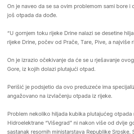
On je naveo da se sa ovim problemom sami bore i da
još otpada da dođe.
“U gornjem toku rijeke Drine nalazi se desetine hil
rijeke Drine, počev od Prače, Tare, Pive, a najviše r
On je izrazio očekivanje da će se u rješavanje ovog pr
Gore, iz kojih dolazi plutajući otpad.
Perišić je podsjetio da ovo preduzeće ima specijali
angažovano na izvlačenju otpada iz rijeke.
Problem nekoliko hiljada kubika plutajućeg otpada na
Hidroelektrane “Višegrad” ni nakon više od dvije go
sastanak resornih ministarstava Republike Srpske, Sr