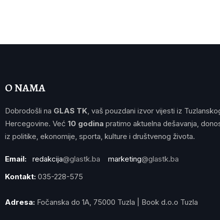
O NAMA
Dobrodošli na
GLAS TK
, vaš pouzdani izvor vijesti iz Tuzlansko
Hercegovine. Već
10 godina
pratimo aktuelna dešavanja, donos
iz politike, ekonomije, sporta, kulture i društvenog života.
Email:
redakcija
@glastk.ba
marketing
@glastk.ba
Kontakt:
035-228-575
Adresa:
Fočanska do 1A, 75000 Tuzla | Book d.o.o Tuzla