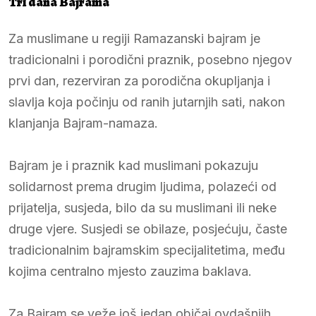
Tri dana Bajrama
Za muslimane u regiji Ramazanski bajram je
tradicionalni i porodični praznik, posebno njegov
prvi dan, rezerviran za porodična okupljanja i
slavlja koja počinju od ranih jutarnjih sati, nakon
klanjanja Bajram-namaza.
Bajram je i praznik kad muslimani pokazuju
solidarnost prema drugim ljudima, polazeći od
prijatelja, susjeda, bilo da su muslimani ili neke
druge vjere. Susjedi se obilaze, posjećuju, časte
tradicionalnim bajramskim specijalitetima, među
kojima centralno mjesto zauzima baklava.
Za Bajram se veže još jedan običaj ovdašnjih