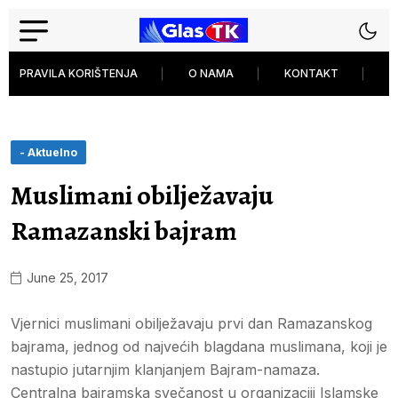
PRAVILA KORIŠTENJA
O NAMA
KONTAKT
P
- Aktuelno
Muslimani obilježavaju
Ramazanski bajram
June 25, 2017
Vjernici muslimani obilježavaju prvi dan Ramazanskog
bajrama, jednog od najvećih blagdana muslimana, koji je
nastupio jutarnjim klanjanjem Bajram-namaza.
Centralna bajramska svečanost u organizaciji Islamske