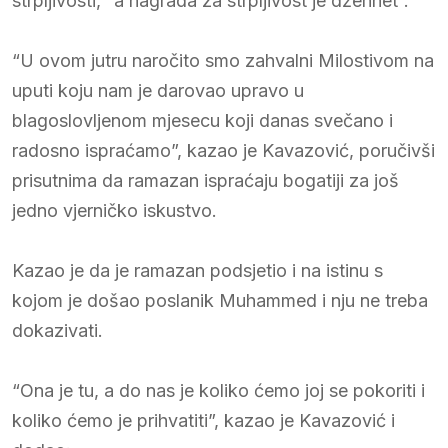
strpljivosti, “a nagrada za strpljivost je džennet”.
“U ovom jutru naročito smo zahvalni Milostivom na
uputi koju nam je darovao upravo u
blagoslovljenom mjesecu koji danas svečano i
radosno ispraćamo”, kazao je Kavazović, poručivši
prisutnima da ramazan ispraćaju bogatiji za još
jedno vjerničko iskustvo.
Kazao je da je ramazan podsjetio i na istinu s
kojom je došao poslanik Muhammed i nju ne treba
dokazivati.
“Ona je tu, a do nas je koliko ćemo joj se pokoriti i
koliko ćemo je prihvatiti”, kazao je Kavazović i