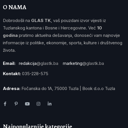
O NAMA
Dobrodošli na
GLAS TK
, vaš pouzdani izvor vijesti iz
Tuzlanskog kantona i Bosne i Hercegovine. Već
10
godina
pratimo aktuelna dešavanja, donoseći vam najnovije
informacije iz politike, ekonomije, sporta, kulture i društvenog
života.
Email:
redakcija
@glastk.ba
marketing
@glastk.ba
Kontakt:
035-228-575
Adresa:
Fočanska do 1A, 75000 Tuzla | Book d.o.o Tuzla
Najpopularnije kategorije