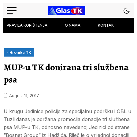
PRAVILA KORIŠTENJA
O NAMA
KONTAKT
P
- Hronika TK
MUP-u TK donirana tri službena
psa
August 11, 2017
U krugu Jedinice policije za specijalnu podršku i OBL u
Tuzli danas je održana promocija donacije tri službena
psa MUP-u TK, odnosno navedenoj Jedinici od strane
”Bosnet Group” iz Hadžića. Riječ je o vrijednoj donaciji