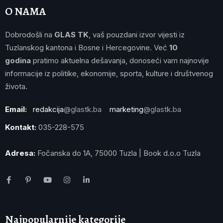
O NAMA
Dobrodošli na
GLAS TK
, vaš pouzdani izvor vijesti iz
Tuzlanskog kantona i Bosne i Hercegovine. Već
10
godina
pratimo aktuelna dešavanja, donoseći vam najnovije
informacije iz politike, ekonomije, sporta, kulture i društvenog
života.
Email:
redakcija
@glastk.ba
marketing
@glastk.ba
Kontakt:
035-228-575
Adresa:
Fočanska do 1A, 75000 Tuzla | Book d.o.o Tuzla
Najpopularnije kategorije