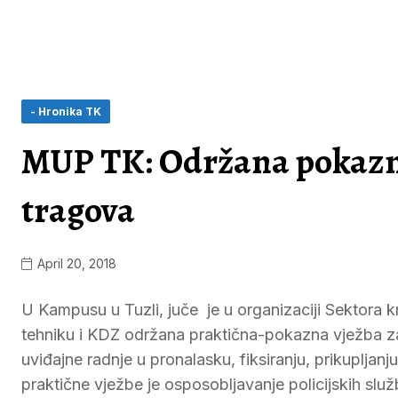
- Hronika TK
MUP TK: Održana pokazna
tragova
April 20, 2018
U Kampusu u Tuzli, juče je u organizaciji Sektora kr
tehniku i KDZ održana praktična-pokazna vježba za ist
uviđajne radnje u pronalasku, fiksiranju, prikupljan
praktične vježbe je osposobljavanje policijskih služ