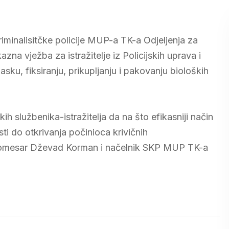
riminalisitčke policije MUP-a TK-a Odjeljenja za
zna vježba za istražitelje iz Policijskih uprava i
asku, fiksiranju, prikupljanju i pakovanju bioloških
kih službenika-istražitelja da na što efikasniji način
i do otkrivanja počinioca krivičnih
ki komesar Dževad Korman i načelnik SKP MUP TK-a