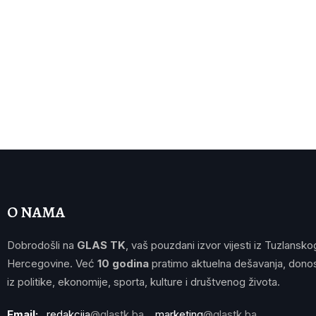
O NAMA
Dobrodošli na
GLAS TK
, vaš pouzdani izvor vijesti iz Tuzlansko
Hercegovine. Već
10 godina
pratimo aktuelna dešavanja, donos
iz politike, ekonomije, sporta, kulture i društvenog života.
Email:
redakcija
@glastk.ba
marketing
@glastk.ba