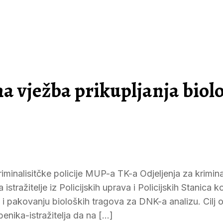
 vježba prikupljanja biol
iminalisitčke policije MUP-a TK-a Odjeljenja za krimina
ražitelje iz Policijskih uprava i Policijskih Stanica ko
ju i pakovanju bioloških tragova za DNK-a analizu. Cilj 
benika-istražitelja da na […]