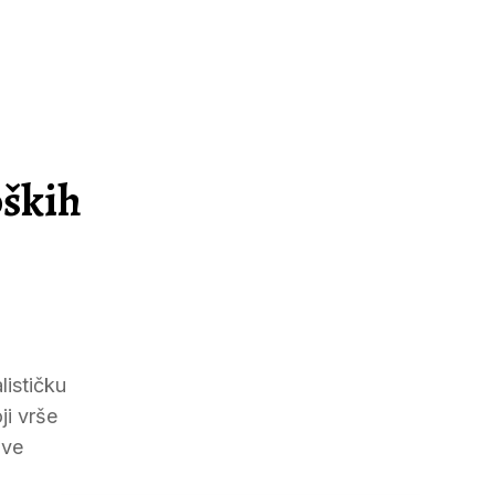
oških
lističku
ji vrše
ove