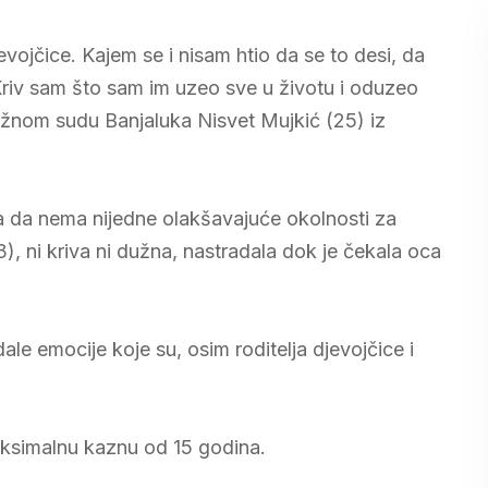
evojčice. Kajem se i nisam htio da se to desi, da
 Kriv sam što sam im uzeo sve u životu i oduzeo
kružnom sudu Banjaluka Nisvet Mujkić (25) iz
tra da nema nijedne olakšavajuće okolnosti za
), ni kriva ni dužna, nastradala dok je čekala oca
ale emocije koje su, osim roditelja djevojčice i
aksimalnu kaznu od 15 godina.