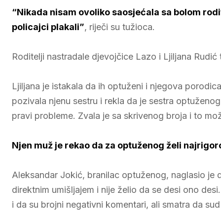
“Nikada nisam ovoliko saosjećala sa bolom rodite
policajci plakali”
, riječi su tužioca.
Roditelji nastradale djevojčice Lazo i Ljiljana Rudić
Ljiljana je istakala da ih optuženi i njegova porodica
pozivala njenu sestru i rekla da je sestra optuženog.
pravi probleme. Zvala je sa skrivenog broja i to može b
Njen muž je rekao da za optuženog želi najrigor
Aleksandar Jokić, branilac optuženog, naglasio je d
direktnim umišljajem i nije želio da se desi ono des
i da su brojni negativni komentari, ali smatra da s