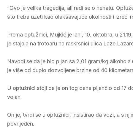
“Ovo je velika tragedija, ali radi se o nehatu. Optuž
što treba uzeti kao olakšavajuće okolnosti i izreći 
Prema optužnici, Mujkić je lani, 10. oktobra, u 21.19
je stajala na trotoaru na raskrsnici ulica Laze Laza
Navodi se da je bio pijan sa 2,01 gram/kg alkohola u
je više od duplo dozvoljene brzine od 40 kilometar
U optužnici stoji da je on tog dana pijančio od 17 do
volan.
On je, tvrdi se u optužnici, insistirao da vozi, a s n
povrijeđen.