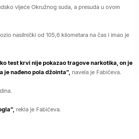
 Sudsko vijeće Okružnog suda, a presuda u ovom
vozio nasilnički od 105,6 kilometara na čas i imao je
ako test krvi nije pokazao tragove narkotika, on je
a je nađeno pola džointa”,
navela je Fabićeva.
dina.
ogla”,
rekla je Fabićeva.