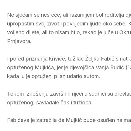
Ne sjećam se nesreće, ali razumijem bol roditelja dj
upropastim svoj život i povrijedim ljude oko sebe.
voljeno dijete, ali to nisam htio, rekao je juče u O
Prnjavora.
I pored priznanja krivice, tužilac Željka Fabić sma
optuženog Mujkića, jer je djevojčica Vanja Rudić (13
kada ju je optuženi pijan udario autom.
Tokom iznošenja završnih riječi u sudnici su prevlad
optuženog, savladale čak i tužioca.
Fabićeva je zatražila da Mujkić bude osuđen na m