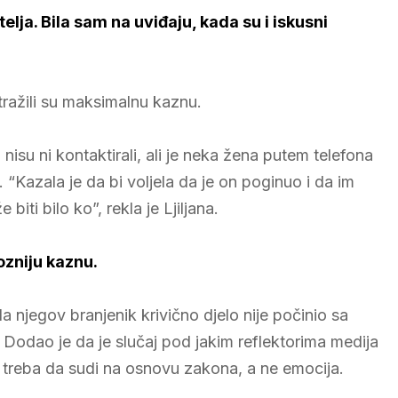
lja. Bila sam na uviđaju, kada su i iskusni
 tražili su maksimalnu kaznu.
 nisu ni kontaktirali, ali je neka žena putem telefona
 “Kazala je da bi voljela da je on poginuo i da im
iti bilo ko”, rekla je Ljiljana.
ozniju kaznu.
a njegov branjenik krivično djelo nije počinio sa
i. Dodao je da je slučaj pod jakim reflektorima medija
ud treba da sudi na osnovu zakona, a ne emocija.