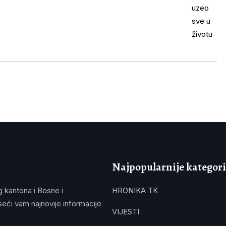
Najpopularnije kategori
g kantona i Bosne i
HRONIKA TK
eći vam najnovije informacije
VIJESTI