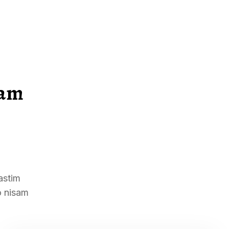
sam
astim
o nisam