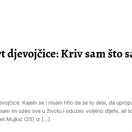
t djevojčice: Kriv sam što 
evojčice. Kajem se i nisam htio da se to desi, da uprop
 sam im uzeo sve u životu i oduzeo voljeno dijete, ali t
et Mujkić (25) iz […]