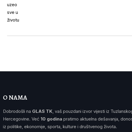
O NAMA
Dobrodošli na
GLAS TK
, vaš pouzdani izvor vijesti iz Tuzlansko
Hercegovine. Već
10 godina
pratimo aktuelna dešavanja, donos
iz politike, ekonomije, sporta, kulture i društvenog života.