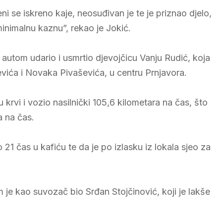
eni se iskreno kaje, neosuđivan je te je priznao djelo,
minimalnu kaznu”, rekao je Jokić.
, autom udario i usmrtio djevojčicu Vanju Rudić, koja
revića i Novaka Pivaševića, u centru Prnjavora.
 krvi i vozio nasilnički 105,6 kilometara na čas, što
a na čas.
 21 čas u kafiću te da je po izlasku iz lokala sjeo za
jim je kao suvozač bio Srđan Stojčinović, koji je lakše