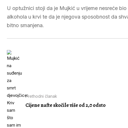
U optužnici stoji da je Mujkić u vrijeme nesreće bio
alkohola u krvi te da je njegova sposobnost da shva
bitno smanjena.
Prethodni članak
Cijene nafte skočile više od 2,0 odsto