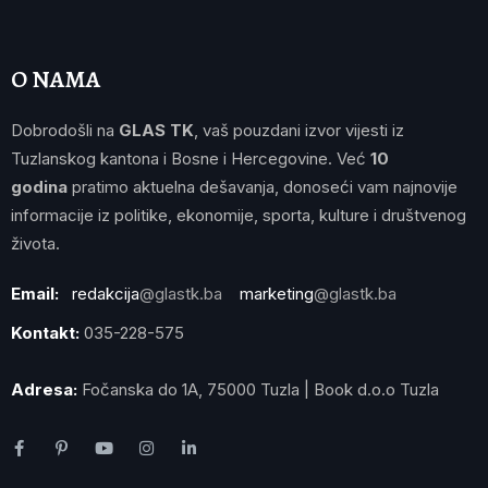
O NAMA
Dobrodošli na
GLAS TK
, vaš pouzdani izvor vijesti iz
Tuzlanskog kantona i Bosne i Hercegovine. Već
10
godina
pratimo aktuelna dešavanja, donoseći vam najnovije
informacije iz politike, ekonomije, sporta, kulture i društvenog
života.
Email:
redakcija
@glastk.ba
marketing
@glastk.ba
Kontakt:
035-228-575
Adresa:
Fočanska do 1A, 75000 Tuzla | Book d.o.o Tuzla