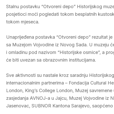
Stalnu postavku “Otvoreni depo” Historijskog muze
posjetioci moći pogledati tokom besplatnih kustosk
tokom mjeseca.
Unaprijeđena postavka “Otvoreni depo” rezultat je i
sa Muzejom Vojvodine iz Novog Sada. U muzeju će 
i omladinu pod nazivom “Historijske osmice”, a pr
će biti uvezan sa obrazovnim institucijama.
Sve aktivnosti su nastale kroz saradnju Historijsko
internacionalnim partnerima – Fondacija Cultural He
London, King’s College London, Muzej savremene um
zasjedanja AVNOJ-a u Jajcu, Muzej Vojvodine iz 
Jasenovac, SUBNOR Kantona Sarajevo, saopćeno je