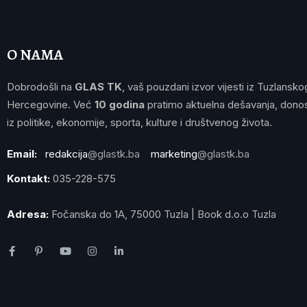
O NAMA
Dobrodošli na
GLAS TK
, vaš pouzdani izvor vijesti iz Tuzlansko
Hercegovine. Već
10 godina
pratimo aktuelna dešavanja, donos
iz politike, ekonomije, sporta, kulture i društvenog života.
Email:
redakcija
@glastk.ba
marketing
@glastk.ba
Kontakt:
035-228-575
Adresa:
Fočanska do 1A, 75000 Tuzla | Book d.o.o Tuzla