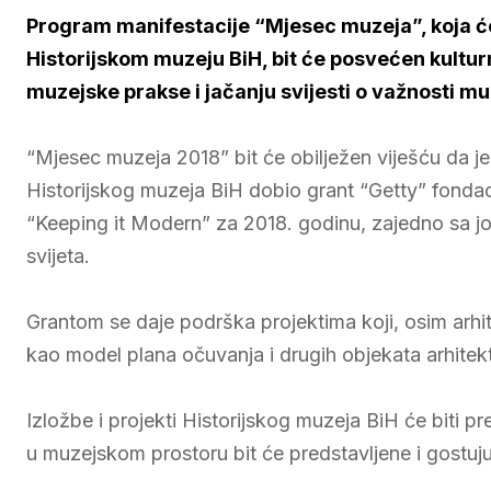
Program manifestacije “Mjesec muzeja”, koja će
Historijskom muzeju BiH, bit će posvećen kultur
muzejske prakse i jačanju svijesti o važnosti
“Mjesec muzeja 2018” bit će obilježen viješću da je 
Historijskog muzeja BiH dobio grant “Getty” fondac
“Keeping it Modern” za 2018. godinu, zajedno sa j
svijeta.
Grantom se daje podrška projektima koji, osim arhit
kao model plana očuvanja i drugih objekata arhitekt
Izložbe i projekti Historijskog muzeja BiH će biti pr
u muzejskom prostoru bit će predstavljene i gostuj