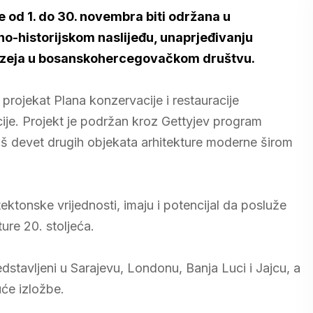
 od 1. do 30. novembra biti održana u
no-historijskom naslijeđu, unaprjeđivanju
 muzeja u bosanskohercegovačkom društvu.
projekat Plana konzervacije i restauracije
ije. Projekt je podržan kroz Gettyjev program
oš devet drugih objekata arhitekture moderne širom
ektonske vrijednosti, imaju i potencijal da posluže
ure 20. stoljeća.
edstavljeni u Sarajevu, Londonu, Banja Luci i Jajcu, a
uće izložbe.