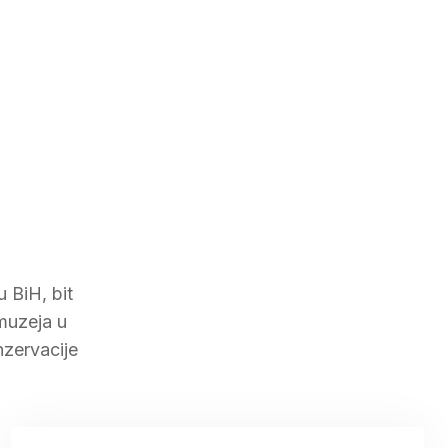
 BiH, bit
 muzeja u
nzervacije