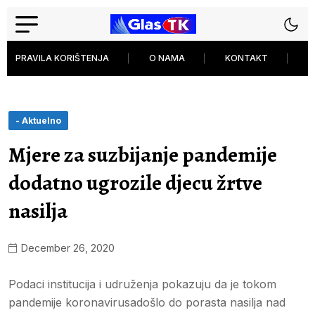
PRAVILA KORIŠTENJA
O NAMA
KONTAKT
P
- Aktuelno
Mjere za suzbijanje pandemije
dodatno ugrozile djecu žrtve
nasilja
December 26, 2020
Podaci institucija i udruženja pokazuju da je tokom
pandemije koronavirusadošlo do porasta nasilja nad