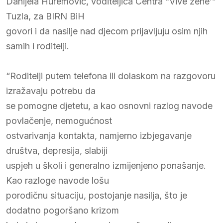
Danijela Huremović, voditeljica Centra “Vive žene’”
Tuzla, za BIRN BiH
govori i da nasilje nad djecom prijavljuju osim njih
samih i roditelji.
“Roditelji putem telefona ili dolaskom na razgovoru
izražavaju potrebu da
se pomogne djetetu, a kao osnovni razlog navode
povlačenje, nemogućnost
ostvarivanja kontakta, namjerno izbjegavanje
društva, depresija, slabiji
uspjeh u školi i generalno izmijenjeno ponašanje.
Kao razloge navode lošu
porodičnu situaciju, postojanje nasilja, što je
dodatno pogoršano krizom