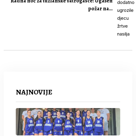
Radna noć za tuzlanske vatrogasce: Ugašen
požar na...
NAJNOVIJE