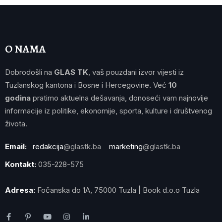
O NAMA
Dobrodošli na
GLAS TK
, vaš pouzdani izvor vijesti iz
Tuzlanskog kantona i Bosne i Hercegovine. Već
10
godina
pratimo aktuelna dešavanja, donoseći vam najnovije
informacije iz politike, ekonomije, sporta, kulture i društvenog
života.
Email:
redakcija
@glastk.ba
marketing
@glastk.ba
Kontakt:
035-228-575
Adresa:
Fočanska do 1A, 75000 Tuzla | Book d.o.o Tuzla