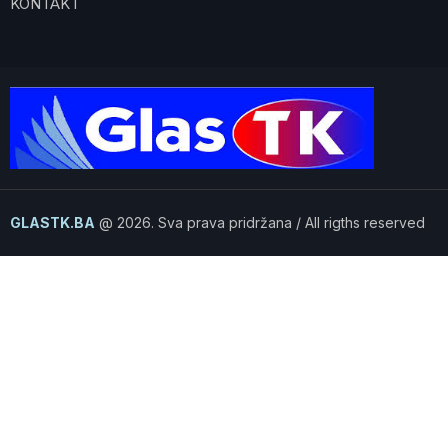
KONTAKT
GLASTK.BA
@ 2026. Sva prava pridržana / All rigths reserved