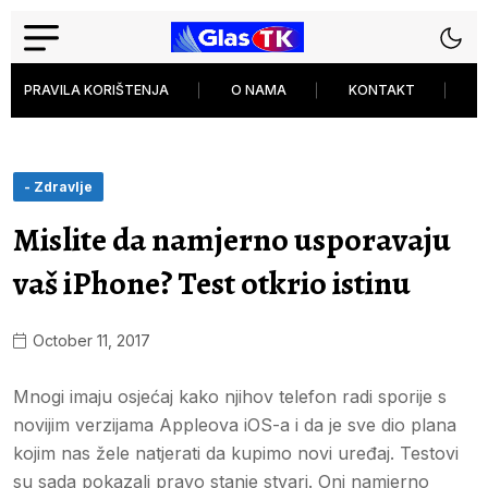
PRAVILA KORIŠTENJA
O NAMA
KONTAKT
P
- Zdravlje
Mislite da namjerno usporavaju
vaš iPhone? Test otkrio istinu
October 11, 2017
Mnogi imaju osjećaj kako njihov telefon radi sporije s
novijim verzijama Appleova iOS-a i da je sve dio plana
kojim nas žele natjerati da kupimo novi uređaj. Testovi
su sada pokazali pravo stanje stvari. Oni namjerno