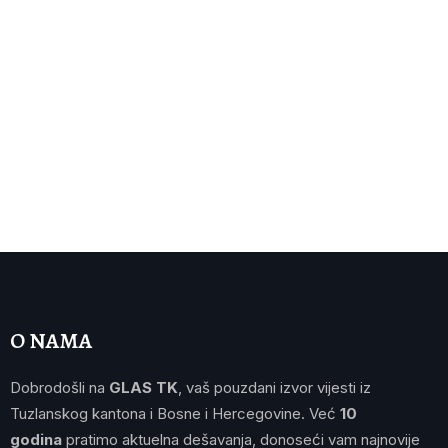
O NAMA
Dobrodošli na
GLAS TK
, vaš pouzdani izvor vijesti iz
Tuzlanskog kantona i Bosne i Hercegovine. Već
10
godina
pratimo aktuelna dešavanja, donoseći vam najnovije