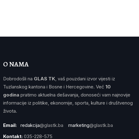
O NAMA
Dobrodošli na
GLAS TK
, vaš pouzdani izvor vijesti iz
Tuzlanskog kantona i Bosne i Hercegovine. Već
10
godina
pratimo aktuelna dešavanja, donoseći vam najnovije
informacije iz politike, ekonomije, sporta, kulture i društvenog
života.
Email:
redakcija
@glastk.ba
marketing
@glastk.ba
Kontakt:
035-228-575