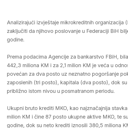
Analizirajući izvještaje mikrokreditnih organizaci
zaključiti da njihovo poslovanje u Federaciji BiH bi
godine.
Prema podacima Agencije za bankarstvo FBiH, bila
442,3 miliona KM i za 2,1 milion KM je veća u odnosu
povećan za dva posto uz neznatno pogoršanje pokaza
zaposlenih (tri posto), kapitala (dva posto), dok 
približno istom nivou u posmatranom periodu.
Ukupni bruto krediti MKO, kao najznačajnija stavka 
milion KM i čine 87 posto ukupne aktive MKO, te s
godine, dok su neto krediti iznosili 380,5 miliona 