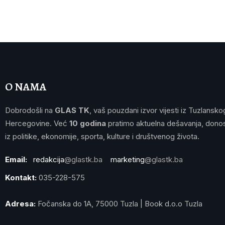
O NAMA
Dobrodošli na
GLAS TK
, vaš pouzdani izvor vijesti iz Tuzlansko
Hercegovine. Već
10 godina
pratimo aktuelna dešavanja, donos
iz politike, ekonomije, sporta, kulture i društvenog života.
Email:
redakcija
@glastk.ba
marketing
@glastk.ba
Kontakt:
035-228-575
Adresa:
Fočanska do 1A, 75000 Tuzla | Book d.o.o Tuzla