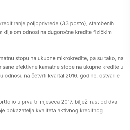
kreditiranje poljoprivrede (33 posto), stambenih
im dijelom odnosi na dugoročne kredite fizičkim
amatnu stopu na ukupne mikrokredite, pa su tako, na
erisane efektivne kamatne stope na ukupne kredite u
u odnosu na četvrti kvartal 2016. godine, ostvarile
tfolio u prva tri mjeseca 2017. bilježi rast od dva
je pokazatelja kvaliteta aktivnog kreditnog