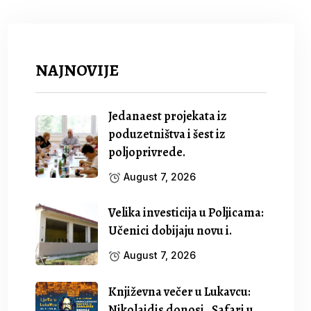
NAJNOVIJE
Jedanaest projekata iz
poduzetništva i šest iz
poljoprivrede.
August 7, 2026
Velika investicija u Poljicama:
Učenici dobijaju novu i.
August 7, 2026
Književna večer u Lukavcu:
Nikolaidis donosi „Safari u.