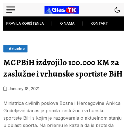
PRAVILA KORIŠTENJA
O NAMA
KONTAKT
P
- Aktuelno
MCPBiH izdvojilo 100.000 KM za
zaslužne i vrhunske sportiste BiH
January 18, 2021
Ministrica civilnih poslova Bosne i Hercegovine Ankica
Gudeljević danas je primila zaslužne i vrhunske
sportiste BiH s kojim je razgovarala o aktuelnom stanju
u oblasti sporta. Na prijemu je kazala da je protekla