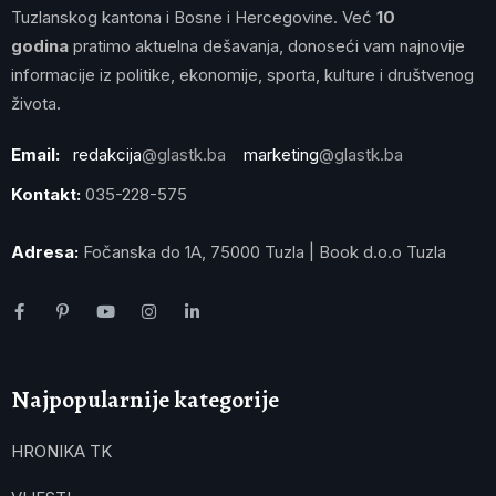
Tuzlanskog kantona i Bosne i Hercegovine. Već
10
godina
pratimo aktuelna dešavanja, donoseći vam najnovije
informacije iz politike, ekonomije, sporta, kulture i društvenog
života.
Email:
redakcija
@glastk.ba
marketing
@glastk.ba
Kontakt:
035-228-575
Adresa:
Fočanska do 1A, 75000 Tuzla | Book d.o.o Tuzla
Najpopularnije kategorije
HRONIKA TK