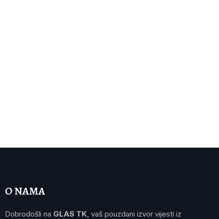
O NAMA
Dobrodošli na
GLAS TK
, vaš pouzdani izvor vijesti iz