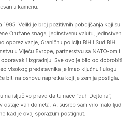
klesan u kamenu.
995. Veliki je broj pozitivnih poboljšanja koji su
ene Oružane snage, jedinstvenu valutu, jedinstveni
no oporezivanje, Graničnu policiju BiH i Sud BiH.
anstvu u Vijeću Evrope, partnerstvu sa NATO-om i
 oporavak i izgradnju. Sve ovo je bilo od dobrobiti
red visokog predstavnika je imao ključnu i ulogu
e biti na osnovu napretka koji je zemlja postigla.
vaju na isljučivo pravo da tumače “duh Dejtona”,
 ostaje van dometa. A, susreo sam vrlo malo ljudi
dine kad je ovaj sporazum postignut.