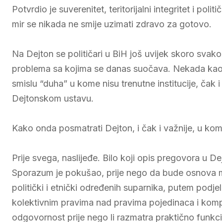
Potvrdio je suverenitet, teritorijalni integritet i po
mir se nikada ne smije uzimati zdravo za gotovo.
Na Dejton se političari u BiH još uvijek skoro sva
problema sa kojima se danas suočava. Nekada kao “o
smislu “duha” u kome nisu trenutne institucije, čak 
Dejtonskom ustavu.
Kako onda posmatrati Dejton, i čak i važnije, u kom
Prije svega, naslijeđe. Bilo koji opis pregovora u De
Sporazum je pokušao, prije nego da bude osnova mo
politički i etnički određenih suparnika, putem podj
kolektivnim pravima nad pravima pojedinaca i kompl
odgovornost prije nego li razmatra praktično funkci