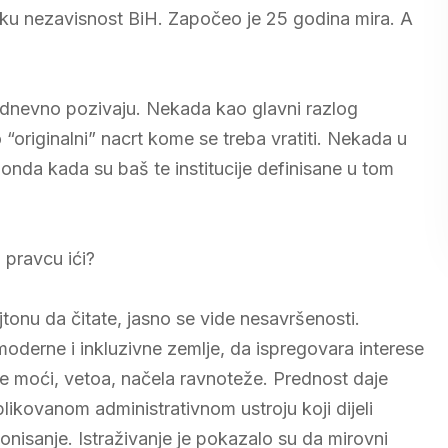
litičku nezavisnost BiH. Započeo je 25 godina mira. A
kodnevno pozivaju. Nekada kao glavni razlog
riginalni” nacrt kome se treba vratiti. Nekada u
i onda kada su baš te institucije definisane u tom
 pravcu ići?
jtonu da čitate, jasno se vide nesavršenosti.
derne i inkluzivne zemlje, da ispregovara interese
ele moći, vetoa, načela ravnoteže. Prednost daje
ikovanom administrativnom ustroju koji dijeli
onisanje. Istraživanje je pokazalo su da mirovni