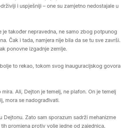
živiji i uspješniji – one su zamjetno nedostajale u
eme je također nepravedna, ne samo zbog potpunog
. Čak i tada, namjera nije bila da se tu sve završi.
etak ponovne izgadnje zemlje.
olje to rekao, tokom svog inauguracijskog govora
mira. Ali, Dejton je temelj, ne plafon. On je temelj
lj, mora se nadograđivati.
t u Dejtonu. Zato sam sporazum sadrži mehanizme
tih promjena protiv volje jedne od zajednica,