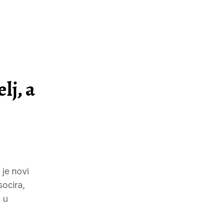
lj, a
je novi
socira,
 u