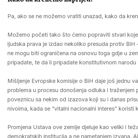
Pa, ako se ne možemo vratiti unazad, kako da kre
Možemo početi tako što ćemo popraviti stvari koje
ljudska prava je izdao nekoliko presuda protiv BiH – 
ne mogu biti ograničena na osnovu toga gdje u zemlji
pripadate, te da li pripadate konstitutivnom narodu i
Mišljenje Evropske komisije o BiH daje još jednu va
problema u procesu donošenja odluka i traženjem p
poveznicu sa nekim od izazova koji su i danas prisut
nivoima, kada se “vitalni nacionalni interes” koristi 
Promjena Ustava ove zemlje djeluje kao veliki i te
demokratskih institucija a ne nametanjem izvana. Al