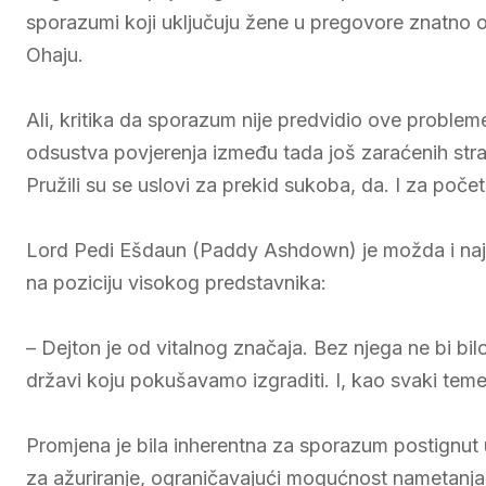
sporazumi koji uključuju žene u pregovore znatno odr
Ohaju.
Ali, kritika da sporazum nije predvidio ove probl
odsustva povjerenja između tada još zaraćenih strana
Pružili su se uslovi za prekid sukoba, da. I za poč
Lord Pedi Ešdaun (Paddy Ashdown) je možda i najb
na poziciju visokog predstavnika:
– Dejton je od vitalnog značaja. Bez njega ne bi bilo 
državi koju pokušavamo izgraditi. I, kao svaki teme
Promjena je bila inherentna za sporazum postignu
za ažuriranje, ograničavajući mogućnost nametanja 