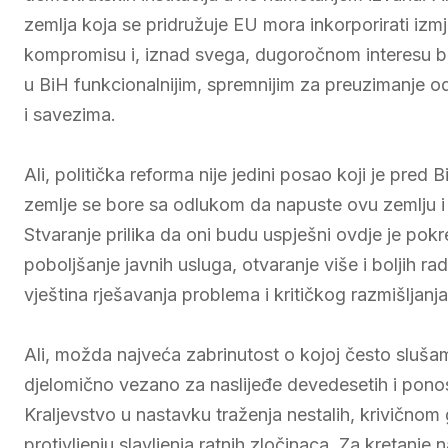
zemlja koja se pridružuje EU mora inkorporirati izm
kompromisu i, iznad svega, dugoročnom interesu bh.
u BiH funkcionalnijim, spremnijim za preuzimanje od
i savezima.
Ali, politička reforma nije jedini posao koji je pred 
zemlje se bore sa odlukom da napuste ovu zemlju i 
Stvaranje prilika da oni budu uspješni ovdje je pok
poboljšanje javnih usluga, otvaranje više i boljih ra
vještina rješavanja problema i kritičkog razmišljanja
Ali, možda najveća zabrinutost o kojoj često sluša
djelomično vezano za naslijeđe devedesetih i pon
Kraljevstvo u nastavku traženja nestalih, krivičnom g
protivljenju slavljenja ratnih zločinaca. Za kretanje 