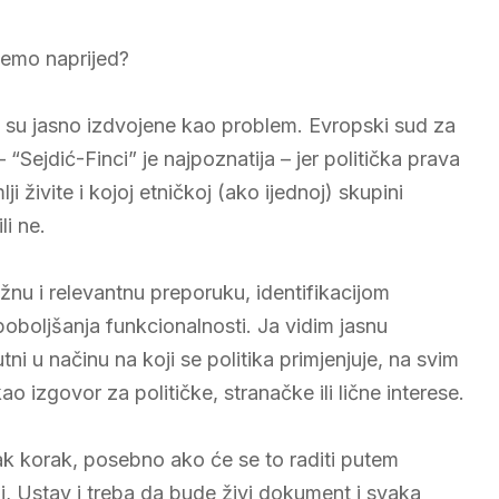
nemo naprijed?
 su jasno izdvojene kao problem. Evropski sud za
“Sejdić-Finci” je najpoznatija – jer politička prava
 živite i kojoj etničkoj (ako ijednoj) skupini
li ne.
žnu i relevantnu preporuku, identifikacijom
oboljšanja funkcionalnosti. Ja vidim jasnu
ni u načinu na koji se politika primjenjuje, na svim
kao izgovor za političke, stranačke ili lične interese.
žak korak, posebno ako će se to raditi putem
i, Ustav i treba da bude živi dokument i svaka