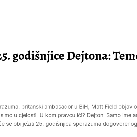
. godišnjice Dejtona: Teme
zuma, britanski ambasador u BiH, Matt Field objavio 
simo u cjelosti. U kom pravcu ići? Dejton. Samo ime a
će se obilježiti 25. godišnjica sporazuma dogovorenog