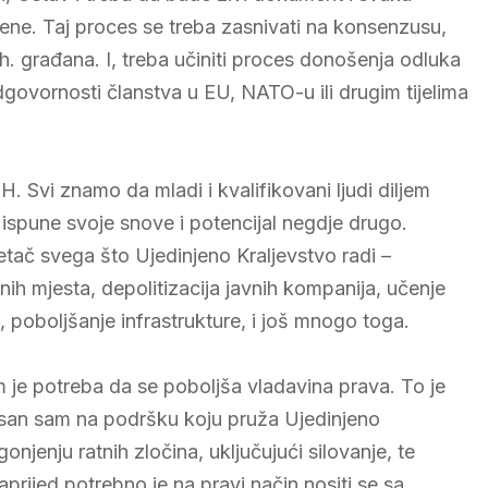
jene. Taj proces se treba zasnivati na konsenzusu,
 građana. I, treba učiniti proces donošenja odluka
govornosti članstva u EU, NATO-u ili drugim tijelima
BiH. Svi znamo da mladi i kvalifikovani ljudi diljem
ispune svoje snove i potencijal negdje drugo.
retač svega što Ujedinjeno Kraljevstvo radi –
dnih mjesta, depolitizacija javnih kompanija, učenje
, poboljšanje infrastrukture, i još mnogo toga.
m je potreba da se poboljša vladavina prava. To je
osan sam na podršku koju pruža Ujedinjeno
onjenju ratnih zločina, uključujući silovanje, te
naprijed potrebno je na pravi način nositi se sa