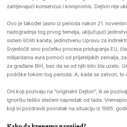
zahtjevajući konsenzus i kompromis. Dejton nije u
Ovo je također jasno iz perioda nakon 21. novembra 1
nadogradnja tog prvog temelja, uključujući jedinstv
sistem ličnih karata, jedinstvenu Upravu za indirekt
Svjedočili smo početku procesa pristupanja EU, čl
milijardama eura pomoći od prijateljskih zemalja, za
za građane BiH, bez da se od njih bilo šta uzelo. U
podrške tokom tog perioda. A, kada se zatvori, to ć
Oni koji pozivaju na “originalni Dejton”, ili se pozi
ignorišu teško stečeni napredak od tada. Vremeplov
koji bi pozdravili povratak na situaciju iz 1995. go
Kako da krenemo naprijed?