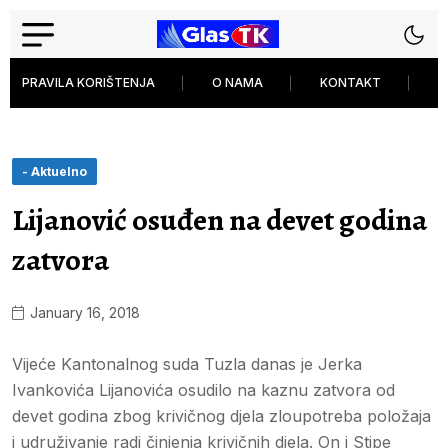
PRAVILA KORIŠTENJA
O NAMA
KONTAKT
P
- Aktuelno
Lijanović osuđen na devet godina
zatvora
January 16, 2018
Vijeće Kantonalnog suda Tuzla danas je Jerka
Ivankovića Lijanovića osudilo na kaznu zatvora od
devet godina zbog krivičnog djela zloupotreba položaja
i udruživanje radi činjenja krivičnih djela. On i Stipe