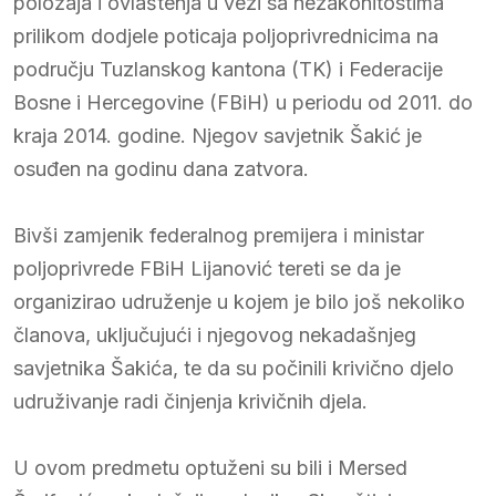
položaja i ovlaštenja u vezi sa nezakonitostima
prilikom dodjele poticaja poljoprivrednicima na
području Tuzlanskog kantona (TK) i Federacije
Bosne i Hercegovine (FBiH) u periodu od 2011. do
kraja 2014. godine. Njegov savjetnik Šakić je
osuđen na godinu dana zatvora.
Bivši zamjenik federalnog premijera i ministar
poljoprivrede FBiH Lijanović tereti se da je
organizirao udruženje u kojem je bilo još nekoliko
članova, uključujući i njegovog nekadašnjeg
savjetnika Šakića, te da su počinili krivično djelo
udruživanje radi činjenja krivičnih djela.
U ovom predmetu optuženi su bili i Mersed