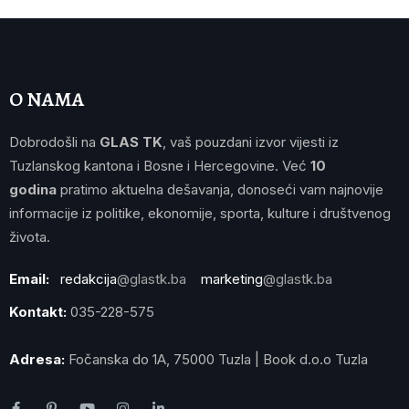
O NAMA
Dobrodošli na
GLAS TK
, vaš pouzdani izvor vijesti iz
Tuzlanskog kantona i Bosne i Hercegovine. Već
10
godina
pratimo aktuelna dešavanja, donoseći vam najnovije
informacije iz politike, ekonomije, sporta, kulture i društvenog
života.
Email:
redakcija
@glastk.ba
marketing
@glastk.ba
Kontakt:
035-228-575
Adresa:
Fočanska do 1A, 75000 Tuzla | Book d.o.o Tuzla