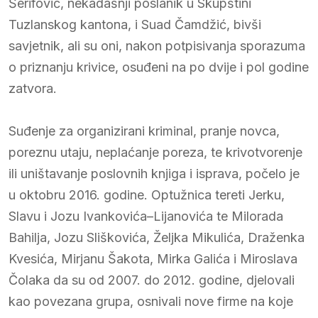
Šerifović, nekadašnji poslanik u Skupštini
Tuzlanskog kantona, i Suad Čamdžić, bivši
savjetnik, ali su oni, nakon potpisivanja sporazuma
o priznanju krivice, osuđeni na po dvije i pol godine
zatvora.
Suđenje za organizirani kriminal, pranje novca,
poreznu utaju, neplaćanje poreza, te krivotvorenje
ili uništavanje poslovnih knjiga i isprava, počelo je
u oktobru 2016. godine. Optužnica tereti Jerku,
Slavu i Jozu Ivankovića–Lijanovića te Milorada
Bahilja, Jozu Sliškovića, Željka Mikulića, Draženka
Kvesića, Mirjanu Šakota, Mirka Galića i Miroslava
Čolaka da su od 2007. do 2012. godine, djelovali
kao povezana grupa, osnivali nove firme na koje