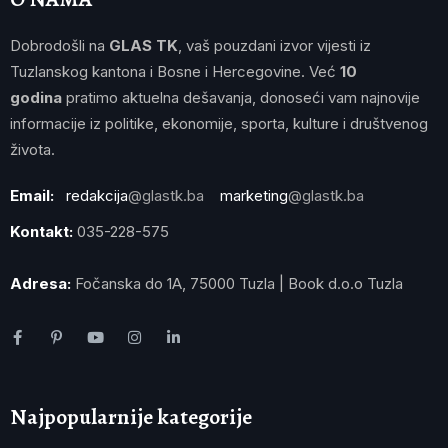
Dobrodošli na
GLAS TK
, vaš pouzdani izvor vijesti iz
Tuzlanskog kantona i Bosne i Hercegovine. Već
10
godina
pratimo aktuelna dešavanja, donoseći vam najnovije
informacije iz politike, ekonomije, sporta, kulture i društvenog
života.
Email:
redakcija
@glastk.ba
marketing
@glastk.ba
Kontakt:
035-228-575
Adresa:
Fočanska do 1A, 75000 Tuzla | Book d.o.o Tuzla
Najpopularnije kategorije