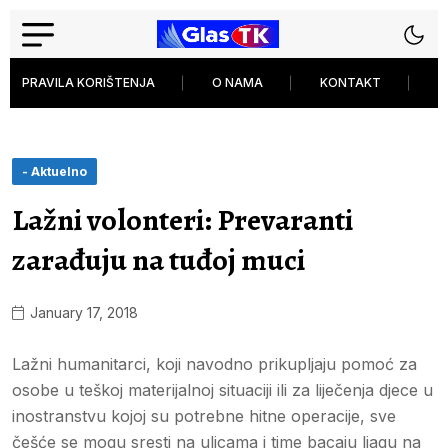
PRAVILA KORIŠTENJA
O NAMA
KONTAKT
P
- Aktuelno
Lažni volonteri: Prevaranti
zarađuju na tuđoj muci
January 17, 2018
Lažni humanitarci, koji navodno prikupljaju pomoć za
osobe u teškoj materijalnoj situaciji ili za liječenja djece u
inostranstvu kojoj su potrebne hitne operacije, sve
češće se mogu sresti na ulicama i time bacaju ljagu na