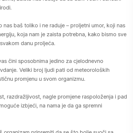
rodi.
 nas baš toliko i ne raduje – proljetni umor, koji nas
rgiju, koja nam je zaista potrebna, kako bismo sve
u svakom danu proljeća.
 vas čini sposobnima jedino za cjelodnevno
danje. Veliki broj ljudi pati od meteoroloških
stičnu promjenu u svom organizmu.
st, razdražljivost, nagle promjene raspoloženja i pad
emoguće izbjeći, na nama je da ga spremni
 organizam pripremiti da se što bolje suoči sa