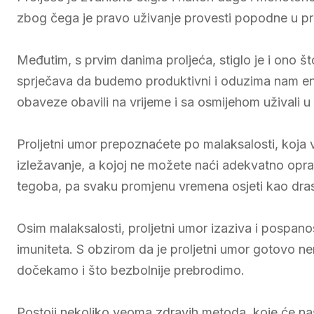
zbog čega je pravo uživanje provesti popodne u pri
Međutim, s prvim danima proljeća, stiglo je i ono što
sprječava da budemo produktivni i oduzima nam ene
obaveze obavili na vrijeme i sa osmijehom uživali 
Proljetni umor prepoznaćete po malaksalosti, koja
izležavanje, a kojoj ne možete naći adekvatno oprav
tegoba, pa svaku promjenu vremena osjeti kao dra
Osim malaksalosti, proljetni umor izaziva i pospano
imuniteta. S obzirom da je proljetni umor gotovo n
dočekamo i što bezbolnije prebrodimo.
Postoji nekoliko veoma zdravih metoda, koje će naš