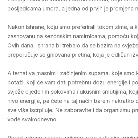
posljedicama umora, a jedna od prvih je promjena n
Nakon ishrane, koju smo preferirali tokom zime, a ko
zasnovanu na sezonskim namirnicama, pomoću koje ć
Ovih dana, ishrana bi trebalo da se bazira na svjež
preporučuje se grilovana piletina, koja je odličan iz
Alternativa masnim i začinjenim supama, koje smo 
potaži, koji će vam dati potrebnu dozu energije i po
svježe cijeđenim sokovima i ukusnim smutijima, koj
nivo energije, pa ćete na taj način barem nakratko osj
sve više iscrpljuje. Ne zaboravite i da organizmu pr
vode svakodnevno.
Pored zdrave ishrane, vrijeme je da aktivnim treni