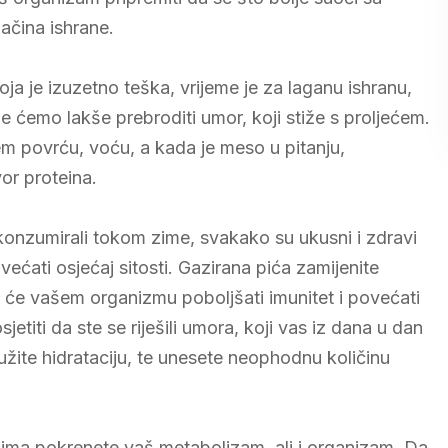
ačina ishrane.
ja je izuzetno teška, vrijeme je za laganu ishranu,
emo lakše prebroditi umor, koji stiže s proljećem.
em povrću, voću, a kada je meso u pitanju,
vor proteina.
konzumirali tokom zime, svakako su ukusni i zdravi
većati osjećaj sitosti. Gazirana pića zamijenite
i će vašem organizmu poboljšati imunitet i povećati
etiti da ste se riješili umora, koji vas iz dana u dan
užite hidrataciju, te unesete neophodnu količinu
nzima pokrenete vaš metabolizam, ali i organizam. Da