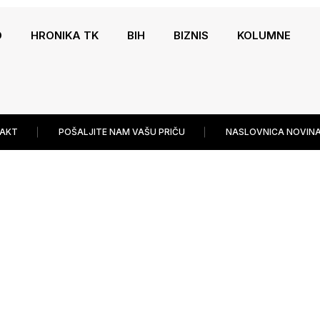
O
HRONIKA TK
BIH
BIZNIS
KOLUMNE
AKT
POŠALJITE NAM VAŠU PRIČU
NASLOVNICA NOVINA