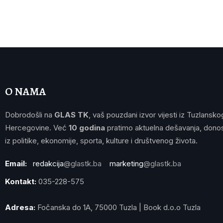
O NAMA
Dobrodošli na
GLAS TK
, vaš pouzdani izvor vijesti iz Tuzlansko
Hercegovine. Već
10 godina
pratimo aktuelna dešavanja, donos
iz politike, ekonomije, sporta, kulture i društvenog života.
Email:
redakcija
@glastk.ba
marketing
@glastk.ba
Kontakt:
035-228-575
Adresa:
Fočanska do 1A, 75000 Tuzla | Book d.o.o Tuzla