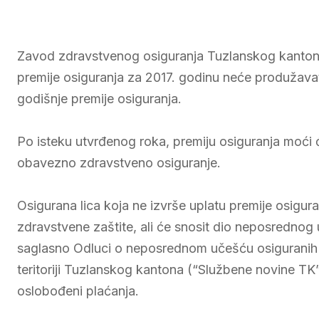
Zavod zdravstvenog osiguranja Tuzlanskog kantona
premije osiguranja za 2017. godinu neće produžavati. 
godišnje premije osiguranja.
Po isteku utvrđenog roka, premiju osiguranja moći će 
obavezno zdravstveno osiguranje.
Osigurana lica koja ne izvrše uplatu premije osigur
zdravstvene zaštite, ali će snosit dio neposrednog
saglasno Odluci o neposrednom učešću osiguranih l
teritoriji Tuzlanskog kantona (“Službene novine TK” 
oslobođeni plaćanja.