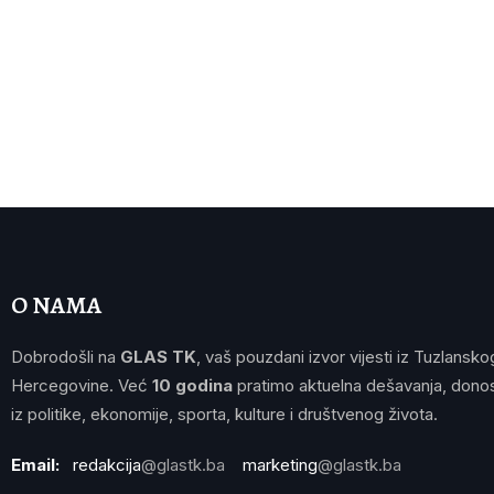
O NAMA
Dobrodošli na
GLAS TK
, vaš pouzdani izvor vijesti iz Tuzlansko
Hercegovine. Već
10 godina
pratimo aktuelna dešavanja, donos
iz politike, ekonomije, sporta, kulture i društvenog života.
Email:
redakcija
@glastk.ba
marketing
@glastk.ba