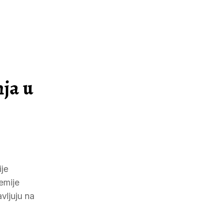
nja u
je
emije
vljuju na