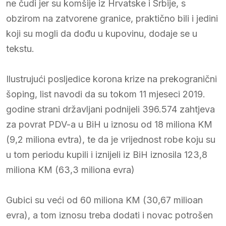
ne čudi jer su komšije iz Hrvatske i Srbije, s
obzirom na zatvorene granice, praktično bili i jedini
koji su mogli da dođu u kupovinu, dodaje se u
tekstu.
Ilustrujući posljedice korona krize na prekogranični
šoping, list navodi da su tokom 11 mjeseci 2019.
godine strani državljani podnijeli 396.574 zahtjeva
za povrat PDV-a u BiH u iznosu od 18 miliona KM
(9,2 miliona evtra), te da je vrijednost robe koju su
u tom periodu kupili i iznijeli iz BiH iznosila 123,8
miliona KM (63,3 miliona evra)
Gubici su veći od 60 miliona KM (30,67 milioan
evra), a tom iznosu treba dodati i novac potrošen