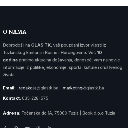
O NAMA
Dobrodošli na
GLAS TK
, vaš pouzdani izvor vijesti iz
Tuzlanskog kantona i Bosne i Hercegovine. Već
10
godina
pratimo aktuelna dešavanja, donoseći vam najnovije
informacije iz politike, ekonomije, sporta, kulture i društvenog
života.
Email:
redakcija
@glastk.ba
marketing
@glastk.ba
Kontakt:
035-228-575
Adresa:
Fočanska do 1A, 75000 Tuzla | Book d.o.o Tuzla