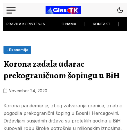
PRAVILA KORIŠTENJA
O NAMA
KONTAKT
P
- Ekonomija
Korona zadala udarac
prekograničnom šopingu u BiH
November 24, 2020
Korona pandemija je, zbog zatvaranja granica, znatno
pogodila prekogranični šoping u Bosni i Hercegovini.
Državljani susjednih država su proteklih godina u BiH
kupovali robu široke potrošnje u milionskim iznosima,