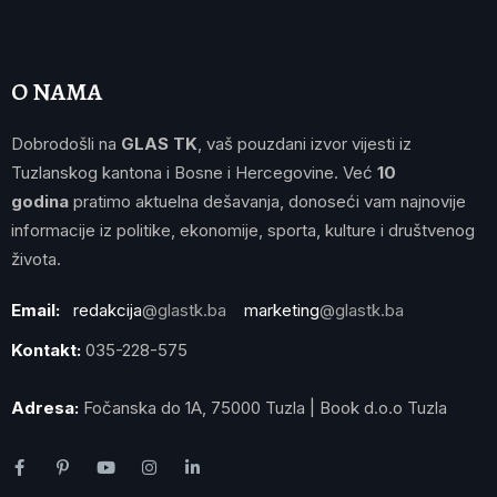
O NAMA
Dobrodošli na
GLAS TK
, vaš pouzdani izvor vijesti iz
Tuzlanskog kantona i Bosne i Hercegovine. Već
10
godina
pratimo aktuelna dešavanja, donoseći vam najnovije
informacije iz politike, ekonomije, sporta, kulture i društvenog
života.
Email:
redakcija
@glastk.ba
marketing
@glastk.ba
Kontakt:
035-228-575
Adresa:
Fočanska do 1A, 75000 Tuzla | Book d.o.o Tuzla