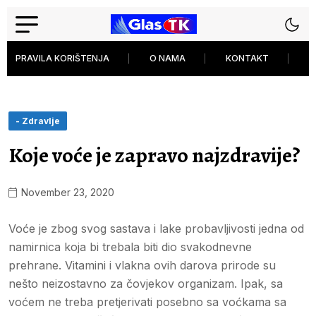
PRAVILA KORIŠTENJA
O NAMA
KONTAKT
P
- Zdravlje
Koje voće je zapravo najzdravije?
November 23, 2020
Voće je zbog svog sastava i lake probavljivosti jedna od
namirnica koja bi trebala biti dio svakodnevne
prehrane. Vitamini i vlakna ovih darova prirode su
nešto neizostavno za čovjekov organizam. Ipak, sa
voćem ne treba pretjerivati posebno sa voćkama sa