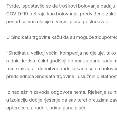
Tvrde, ispostavilo se da troškovi bolovanja padaju 
COVID-19 tretiraju kao bolovanje, predviđeno zako
period samoizolacije u većini plaća poslodavac.
U Sindikatu trgovine kažu da su moguće zloupotre
“Sindikat u velikoj većini kompanija ne djeluje, ta
radnici koriste čak i godišnji odmor za dane kada m
tom smislu, ali definitvno radnici kada su na bolov
predsjednica Sindikata trgovine i uslužnih djelatnost
Iz nadležnih zavoda odgovora nema. Rješenje su na
u izolaciju dobije rješenje da sav teret preuzima z
opterećen, a radnik prima punu plaću.