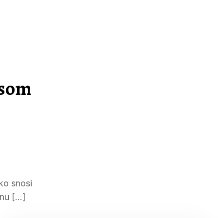
usom
 ko snosi
enu […]