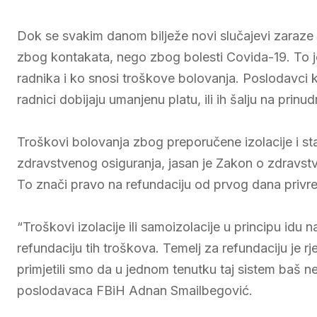
Dok se svakim danom bilježe novi slučajevi zaraze k
zbog kontakata, nego zbog bolesti Covida-19. To je o
radnika i ko snosi troškove bolovanja. Poslodavci k
radnici dobijaju umanjenu platu, ili ih šalju na prin
Troškovi bolovanja zbog preporučene izolacije i st
zdravstvenog osiguranja, jasan je Zakon o zdravst
To znači pravo na refundaciju od prvog dana privre
“Troškovi izolacije ili samoizolacije u principu idu
refundaciju tih troškova. Temelj za refundaciju je rješ
primjetili smo da u jednom tenutku taj sistem baš 
poslodavaca FBiH Adnan Smailbegović.