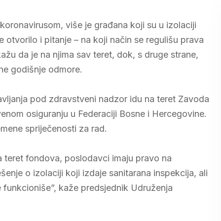
oronavirusom, više je građana koji su u izolaciji
tvorilo i pitanje – na koji način se regulišu prava
ažu da je na njima sav teret, dok, s druge strane,
udne godišnje odmore.
avljanja pod zdravstveni nadzor idu na teret Zavoda
venom osiguranju u Federaciji Bosne i Hercegovine.
mene spriječenosti za rad.
 na teret fondova, poslodavci imaju pravo na
enje o izolaciji koji izdaje sanitarana inspekcija, ali
ne funkcioniše”, kaže predsjednik Udruženja