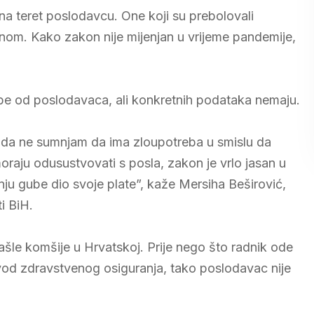
na teret poslodavcu. One koji su prebolovali
nom. Kako zakon nije mijenjan u vrijeme pandemije,
be od poslodavaca, ali konkretnih podataka nemaju.
ko da ne sumnjam da ima zloupotreba u smislu da
oraju odusustvovati s posla, zakon je vrlo jasan u
anju gube dio svoje plate”, kaže Mersiha Beširović,
i BiH.
šle komšije u Hrvatskoj. Prije nego što radnik ode
avod zdravstvenog osiguranja, tako poslodavac nije