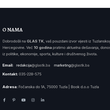
O NAMA
Dobrodošli na
GLAS TK
, vaš pouzdani izvor vijesti iz Tuzlansko
Hercegovine. Već
10 godina
pratimo aktuelna dešavanja, donos
iz politike, ekonomije, sporta, kulture i društvenog života.
Email:
redakcija
@glastk.ba
marketing
@glastk.ba
Kontakt:
035-228-575
Adresa:
Fočanska do 1A, 75000 Tuzla | Book d.o.o Tuzla