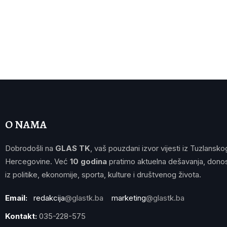
O NAMA
Dobrodošli na
GLAS TK
, vaš pouzdani izvor vijesti iz Tuzlansko
Hercegovine. Već
10 godina
pratimo aktuelna dešavanja, donos
iz politike, ekonomije, sporta, kulture i društvenog života.
Email:
redakcija
@glastk.ba
marketing
@glastk.ba
Kontakt:
035-228-575