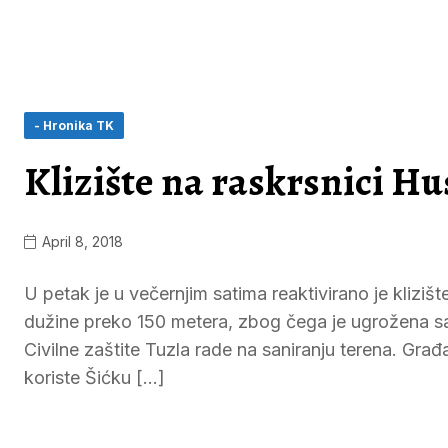
- Hronika TK
Klizište na raskrsnici Hu
April 8, 2018
U petak je u večernjim satima reaktivirano je klizišt
dužine preko 150 metera, zbog čega je ugrožena sa
Civilne zaštite Tuzla rade na saniranju terena. Gr
koriste Šićku […]