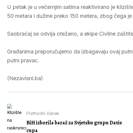
U petak je u večernjim satima reaktivirano je klizišt
50 metara i dužine preko 150 metera, zbog čega je
Saobraćaj se odvija otežano, a ekipe Civilne zaštite
Građanima preporučujemo da izbagavaju ovaj putni p
putni pravac.
(Nezavisni.ba)
Prethodni članak
BiH izborila baraž za Svjetsku grupu Davis
cupa