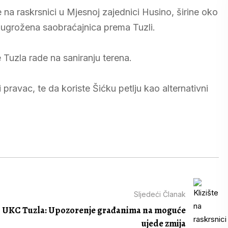
e na raskrsnici u Mjesnoj zajednici Husino, širine oko
 ugrožena saobraćajnica prema Tuzli.
 Tuzla rade na saniranju terena.
ravac, te da koriste Šićku petlju kao alternativni
Sljedeći Članak
UKC Tuzla: Upozorenje građanima na moguće
ujede zmija