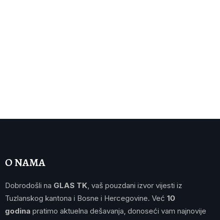
O NAMA
Dobrodošli na
GLAS TK
, vaš pouzdani izvor vijesti iz
Tuzlanskog kantona i Bosne i Hercegovine. Već
10
godina
pratimo aktuelna dešavanja, donoseći vam najnovije