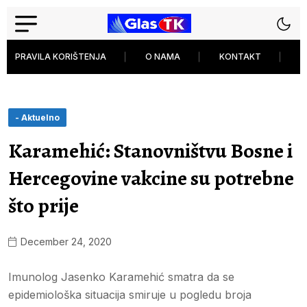
PRAVILA KORIŠTENJA
O NAMA
KONTAKT
P
- Aktuelno
Karamehić: Stanovništvu Bosne i
Hercegovine vakcine su potrebne
što prije
December 24, 2020
Imunolog Jasenko Karamehić smatra da se
epidemiološka situacija smiruje u pogledu broja