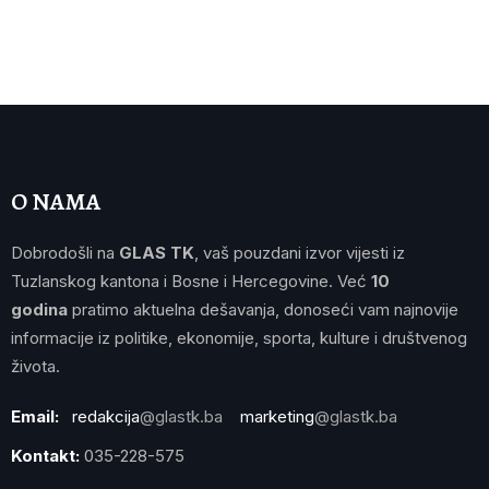
O NAMA
Dobrodošli na
GLAS TK
, vaš pouzdani izvor vijesti iz
Tuzlanskog kantona i Bosne i Hercegovine. Već
10
godina
pratimo aktuelna dešavanja, donoseći vam najnovije
informacije iz politike, ekonomije, sporta, kulture i društvenog
života.
Email:
redakcija
@glastk.ba
marketing
@glastk.ba
Kontakt:
035-228-575