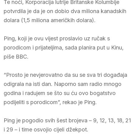
Te noći, Korporacija lutrije Britanske Kolumbije
potvrdila je da je on dobio dva miliona kanadskih
dolara (1,5 miliona američkih dolara).
Ping, koji je ovu vijest proslavio uz ručak s
porodicom i prijateljima, sada planira put u Kinu,
piše BBC.
“Prosto je nevjerovatno da su se sva tri događaja
odigrala na isti dan. Naporno sam radio mnogo
godina i radujem se što su ću ovo bogatstvo
podijeliti s porodicom”, rekao je Ping.
Ping je pogodio svih šest brojeva – 9, 12, 13, 18, 21
i 29 – i time osvojio cijeli džekpot.