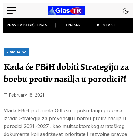
PRAVILA KORIŠTENJA
O NAMA
KONTAKT
P
- Aktuelno
Kada će FBiH dobiti Strategiju za
borbu protiv nasilja u porodici?!
February 18, 2021
Vlada FBiH je donijela Odluku o pokretanju procesa
izrade Strategije za prevenciju i borbu protiv nasilja u
porodici 2021.-2027., kao multisektorskog strateškog
dokumenta koji sadržavati prioritete i razvojne pravce