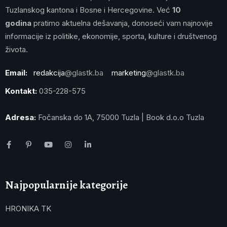
Tuzlanskog kantona i Bosne i Hercegovine. Već
10
godina
pratimo aktuelna dešavanja, donoseći vam najnovije
informacije iz politike, ekonomije, sporta, kulture i društvenog
života.
Email:
redakcija
@glastk.ba
marketing
@glastk.ba
Kontakt:
035-228-575
Adresa:
Fočanska do 1A, 75000 Tuzla | Book d.o.o Tuzla
Najpopularnije kategorije
HRONIKA TK