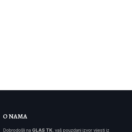
O NAMA
Dobrodošli na
GLAS TK
, vaš pouzdani izvor vijesti iz