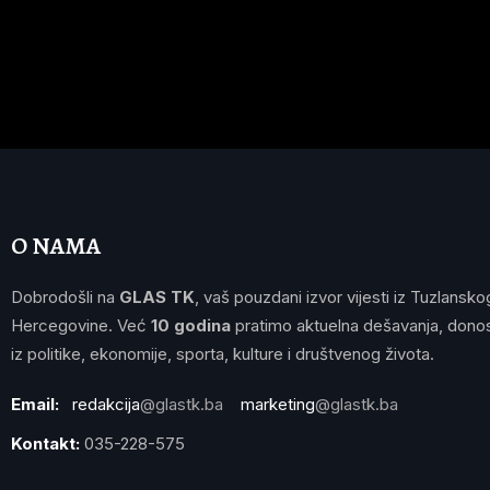
O NAMA
Dobrodošli na
GLAS TK
, vaš pouzdani izvor vijesti iz Tuzlansko
Hercegovine. Već
10 godina
pratimo aktuelna dešavanja, donos
iz politike, ekonomije, sporta, kulture i društvenog života.
Email:
redakcija
@glastk.ba
marketing
@glastk.ba
Kontakt:
035-228-575