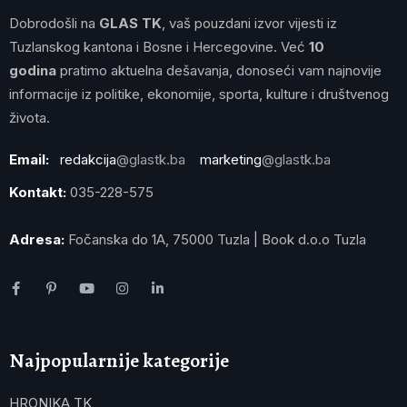
Dobrodošli na
GLAS TK
, vaš pouzdani izvor vijesti iz
Tuzlanskog kantona i Bosne i Hercegovine. Već
10
godina
pratimo aktuelna dešavanja, donoseći vam najnovije
informacije iz politike, ekonomije, sporta, kulture i društvenog
života.
Email:
redakcija
@glastk.ba
marketing
@glastk.ba
Kontakt:
035-228-575
Adresa:
Fočanska do 1A, 75000 Tuzla | Book d.o.o Tuzla
Najpopularnije kategorije
HRONIKA TK