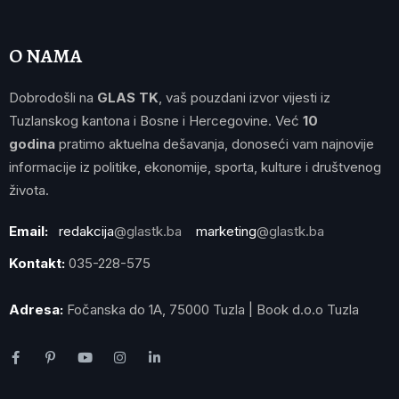
O NAMA
Dobrodošli na
GLAS TK
, vaš pouzdani izvor vijesti iz
Tuzlanskog kantona i Bosne i Hercegovine. Već
10
godina
pratimo aktuelna dešavanja, donoseći vam najnovije
informacije iz politike, ekonomije, sporta, kulture i društvenog
života.
Email:
redakcija
@glastk.ba
marketing
@glastk.ba
Kontakt:
035-228-575
Adresa:
Fočanska do 1A, 75000 Tuzla | Book d.o.o Tuzla