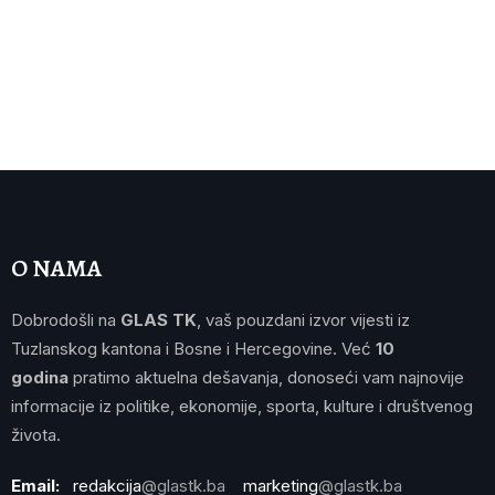
O NAMA
Dobrodošli na
GLAS TK
, vaš pouzdani izvor vijesti iz
Tuzlanskog kantona i Bosne i Hercegovine. Već
10
godina
pratimo aktuelna dešavanja, donoseći vam najnovije
informacije iz politike, ekonomije, sporta, kulture i društvenog
života.
Email:
redakcija
@glastk.ba
marketing
@glastk.ba