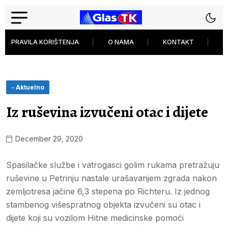
PRAVILA KORIŠTENJA
O NAMA
KONTAKT
P
- Aktuelno
Iz ruševina izvučeni otac i dijete
December 29, 2020
Spasilačke službe i vatrogasci golim rukama pretražuju
ruševine u Petrinju nastale urašavanjem zgrada nakon
zemljotresa jačine 6,3 stepena po Richteru. Iz jednog
stambenog višespratnog objekta izvučeni su otac i
dijete koji su vozilom Hitne medicinske pomoći