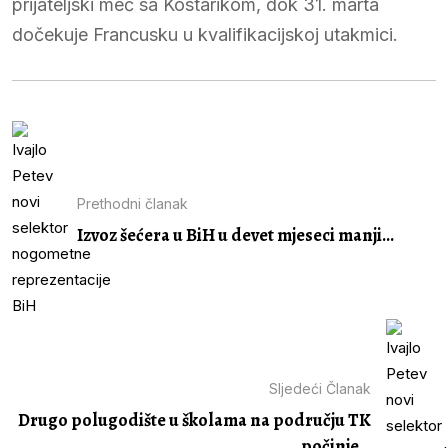
prijateljski meč sa Kostarikom, dok 31. marta
dočekuje Francusku u kvalifikacijskoj utakmici.
Prethodni članak
Izvoz šećera u BiH u devet mjeseci manji...
Sljedeći Članak
Drugo polugodište u školama na području TK
počinje...