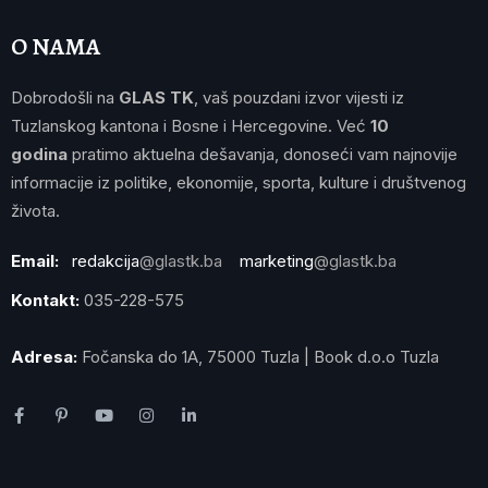
O NAMA
Dobrodošli na
GLAS TK
, vaš pouzdani izvor vijesti iz
Tuzlanskog kantona i Bosne i Hercegovine. Već
10
godina
pratimo aktuelna dešavanja, donoseći vam najnovije
informacije iz politike, ekonomije, sporta, kulture i društvenog
života.
Email:
redakcija
@glastk.ba
marketing
@glastk.ba
Kontakt:
035-228-575
Adresa:
Fočanska do 1A, 75000 Tuzla | Book d.o.o Tuzla