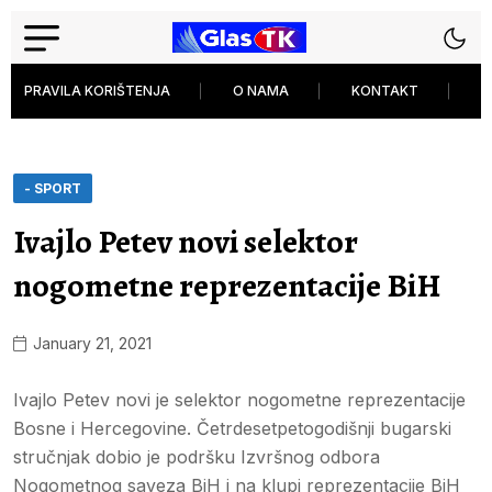
PRAVILA KORIŠTENJA
O NAMA
KONTAKT
P
- SPORT
Ivajlo Petev novi selektor
nogometne reprezentacije BiH
January 21, 2021
Ivajlo Petev novi je selektor nogometne reprezentacije
Bosne i Hercegovine. Četrdesetpetogodišnji bugarski
stručnjak dobio je podršku Izvršnog odbora
Nogometnog saveza BiH i na klupi reprezentacije BiH