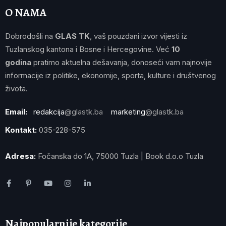
O NAMA
Dobrodošli na
GLAS TK
, vaš pouzdani izvor vijesti iz
Tuzlanskog kantona i Bosne i Hercegovine. Već
10
godina
pratimo aktuelna dešavanja, donoseći vam najnovije
informacije iz politike, ekonomije, sporta, kulture i društvenog
života.
Email:
redakcija
@glastk.ba
marketing
@glastk.ba
Kontakt:
035-228-575
Adresa:
Fočanska do 1A, 75000 Tuzla | Book d.o.o Tuzla
Najpopularnije kategorije