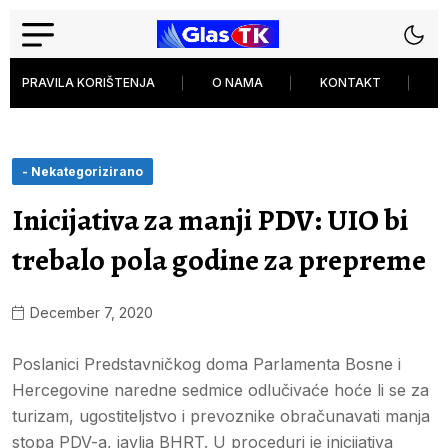
PRAVILA KORIŠTENJA
O NAMA
KONTAKT
P
- Nekategorizirano
Inicijativa za manji PDV: UIO bi
trebalo pola godine za prepreme
December 7, 2020
Poslanici Predstavničkog doma Parlamenta Bosne i
Hercegovine naredne sedmice odlučivaće hoće li se za
turizam, ugostiteljstvo i prevoznike obračunavati manja
stopa PDV-a, javlja BHRT. U proceduri je inicijativa