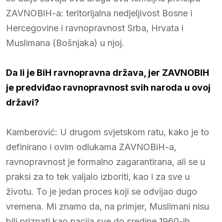
ZAVNOBiH-a: teritorijalna nedjeljivost Bosne i
Hercegovine i ravnopravnost Srba, Hrvata i
Muslimana (Bošnjaka) u njoj.
Da li je BiH ravnopravna država, jer ZAVNOBIH
je predviđao ravnopravnost svih naroda u ovoj
državi?
Kamberović: U drugom svjetskom ratu, kako je to
definirano i ovim odlukama ZAVNOBiH-a,
ravnopravnost je formalno zagarantirana, ali se u
praksi za to tek valjalo izboriti, kao i za sve u
životu. To je jedan proces koji se odvijao dugo
vremena. Mi znamo da, na primjer, Muslimani nisu
bili priznati kao nacija sve do sredine 1960-ih