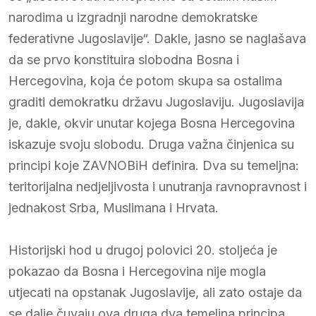
narodima u izgradnji narodne demokratske
federativne Jugoslavije“. Dakle, jasno se naglašava
da se prvo konstituira slobodna Bosna i
Hercegovina, koja će potom skupa sa ostalima
graditi demokratku državu Jugoslaviju. Jugoslavija
je, dakle, okvir unutar kojega Bosna Hercegovina
iskazuje svoju slobodu. Druga važna činjenica su
principi koje ZAVNOBiH definira. Dva su temeljna:
teritorijalna nedjeljivosta i unutranja ravnopravnost i
jednakost Srba, Muslimana i Hrvata.
Historijski hod u drugoj polovici 20. stoljeća je
pokazao da Bosna i Hercegovina nije mogla
utjecati na opstanak Jugoslavije, ali zato ostaje da
se dalje čuvaju ova druga dva temeljna principa