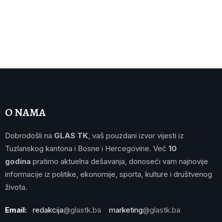
O NAMA
Dobrodošli na
GLAS TK
, vaš pouzdani izvor vijesti iz
Tuzlanskog kantona i Bosne i Hercegovine. Već
10
godina
pratimo aktuelna dešavanja, donoseći vam najnovije
informacije iz politike, ekonomije, sporta, kulture i društvenog
života.
Email:
redakcija
@glastk.ba
marketing
@glastk.ba