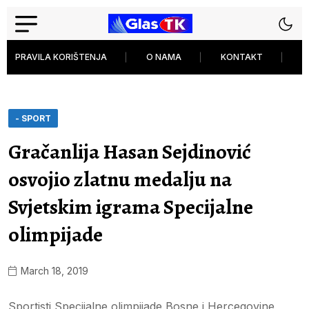
PRAVILA KORIŠTENJA
O NAMA
KONTAKT
P
- SPORT
Gračanlija Hasan Sejdinović
osvojio zlatnu medalju na
Svjetskim igrama Specijalne
olimpijade
March 18, 2019
Sportisti Specijalne olimpijade Bosne i Hercegovine