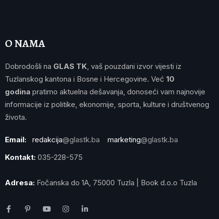
O NAMA
Dobrodošli na
GLAS TK
, vaš pouzdani izvor vijesti iz
Tuzlanskog kantona i Bosne i Hercegovine. Već
10
godina
pratimo aktuelna dešavanja, donoseći vam najnovije
informacije iz politike, ekonomije, sporta, kulture i društvenog
života.
Email:
redakcija
@glastk.ba
marketing
@glastk.ba
Kontakt:
035-228-575
Adresa:
Fočanska do 1A, 75000 Tuzla | Book d.o.o Tuzla