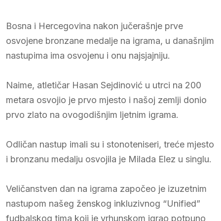
Bosna i Hercegovina nakon jučerašnje prve
osvojene bronzane medalje na igrama, u današnjim
nastupima ima osvojenu i onu najsjajniju.
Naime, atletičar Hasan Sejdinović u utrci na 200
metara osvojio je prvo mjesto i našoj zemlji donio
prvo zlato na ovogodišnjim ljetnim igrama.
Odličan nastup imali su i stonoteniseri, treće mjesto
i bronzanu medalju osvojila je Milada Elez u singlu.
Veličanstven dan na igrama započeo je izuzetnim
nastupom našeg ženskog inkluzivnog “Unified”
fudbalskog tima koji je vrhunskom igrao potpuno