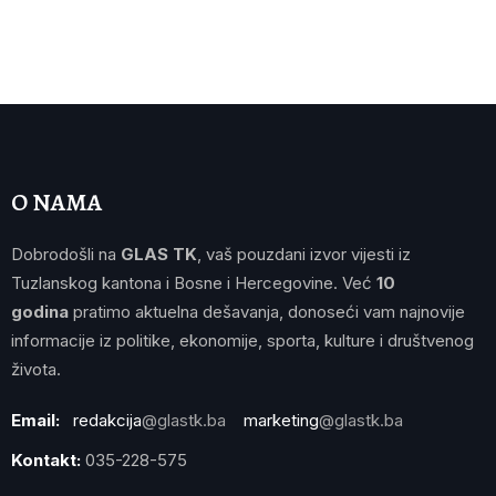
O NAMA
Dobrodošli na
GLAS TK
, vaš pouzdani izvor vijesti iz
Tuzlanskog kantona i Bosne i Hercegovine. Već
10
godina
pratimo aktuelna dešavanja, donoseći vam najnovije
informacije iz politike, ekonomije, sporta, kulture i društvenog
života.
Email:
redakcija
@glastk.ba
marketing
@glastk.ba
Kontakt:
035-228-575