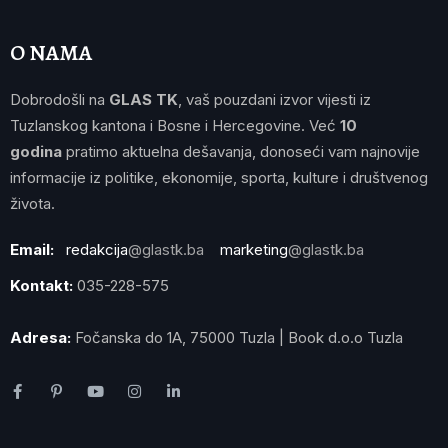
O NAMA
Dobrodošli na
GLAS TK
, vaš pouzdani izvor vijesti iz
Tuzlanskog kantona i Bosne i Hercegovine. Već
10
godina
pratimo aktuelna dešavanja, donoseći vam najnovije
informacije iz politike, ekonomije, sporta, kulture i društvenog
života.
Email:
redakcija
@glastk.ba
marketing
@glastk.ba
Kontakt:
035-228-575
Adresa:
Fočanska do 1A, 75000 Tuzla | Book d.o.o Tuzla