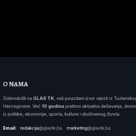
O NAMA
Dobrodošli na
GLAS TK
, vaš pouzdani izvor vijesti iz Tuzlansko
Hercegovine. Već
10 godina
pratimo aktuelna dešavanja, donos
iz politike, ekonomije, sporta, kulture i društvenog života.
Email:
redakcija
@glastk.ba
marketing
@glastk.ba