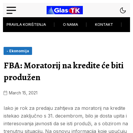
PRAVILA KORIŠTENJA
O NAMA
KONTAKT
P
- Ekonomija
FBA: Moratorij na kredite će biti
produžen
March 15, 2021
Iako je rok za predaju zahtjeva za moratorij na kredite
istekao zaključno s 31. decembrom, bilo je dosta upita i
interesovanja javnosti da se isti produži, a s obzirom na
trenutnu situaciju. Na osnovu informacija koje upućuju