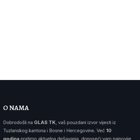
O NAMA
Dobrodošli na
GLAS TK
, vaš pouzdani izvor vijesti iz
Tuzlanskog kantona i Bosne i Hercegovine. Već
10
godina
pratimo aktuelna dešavanja, donoseći vam najnovije