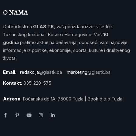
O NAMA
Dobrodošli na
GLAS TK
, vaš pouzdani izvor vijesti iz
Tuzlanskog kantona i Bosne i Hercegovine. Već
10
godina
pratimo aktuelna dešavanja, donoseći vam najnovije
informacije iz politike, ekonomije, sporta, kulture i društvenog
života.
Email:
redakcija
@glastk.ba
marketing
@glastk.ba
Kontakt:
035-228-575
Adresa:
Fočanska do 1A, 75000 Tuzla | Book d.o.o Tuzla