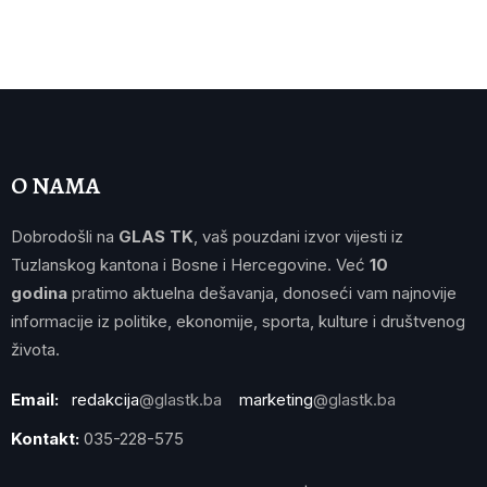
O NAMA
Dobrodošli na
GLAS TK
, vaš pouzdani izvor vijesti iz
Tuzlanskog kantona i Bosne i Hercegovine. Već
10
godina
pratimo aktuelna dešavanja, donoseći vam najnovije
informacije iz politike, ekonomije, sporta, kulture i društvenog
života.
Email:
redakcija
@glastk.ba
marketing
@glastk.ba
Kontakt:
035-228-575